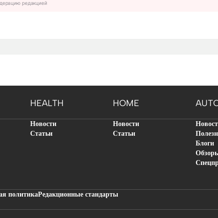
дерацию редакцией
HEALTH
HOME
AUT
Новости
Новости
Новос
Статьи
Статьи
Полезн
Блоги
Обзор
Спецп
ая политика
Редакционные стандарты