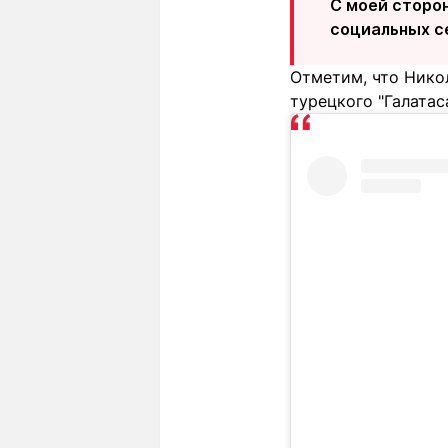
С моей сторон
социальных с
Отметим, что Никол
турецкого "Галатас