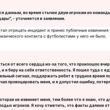
я данным, во время стычки двум игрокам из команд
ары", - уточняется в заявлении.
тал отрицать инцидент и принес публичные извинения 
физического контакта с футболистами у него не было.
иться от всего сердца из-за того, что произошло вчера
 и я беру на себя ответственность. Я пошел туда с 
ельный сигнал, поддержать ребят в трудное время по
ачал провоцировать меня, и я допустил ошибку, потер
оторая не извиняет меня, тем более что я знаю, что
одых игроков. Я хочу отметить, что факты далеки от