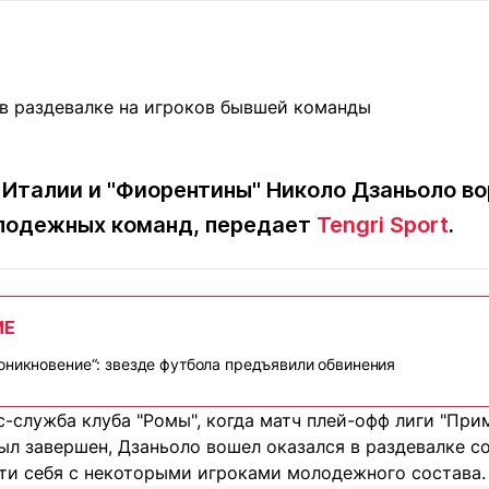
Статьи
округ спорта
Статьи
Полезное
ренды
Блоги
ига
Обзоры
емпионов
Спецпроек
Италии и "Фиорентины" Николо Дзаньоло во
олодежных команд, передает
Tengri Sport
.
Контакты редакции
Вакансии
Реклама
Пресс-центр
ИЕ
клама
оникновение“: звезде футбола предъявили обвинения
+7 (700) 3 888 188
-служба клуба "Ромы", когда матч плей-офф лиги "При
был завершен, Дзаньоло вошел оказался в раздевалке с
ти себя с некоторыми игроками молодежного состава.