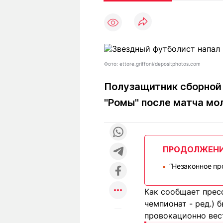
Статьи
Выгодно
В
Погода
Полезно
Т
Спецпроекты
Любопытно
Л
ч
Рейтинги
Гороскопы
Фото: ettore.griffoni/depositphotos.com
Рецепты
Полузащитник сборной 
"Ромы" после матча м
О проекте
ПРОДОЛЖЕН
Редакция
Ре
“Незаконное пр
+7 (777) 001 44 99
■
Как сообщает пресс
чемпионат - ред.) 
провокационно вес