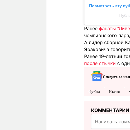
Посмотреть эту пу
Публи
Ранее
фанаты "Ливе
чемпионского пара
А лидер сборной К
Эраковича говорить
Ранее 19-летний г
после стычки
с одн
Следите за на
Футбол
Италия
КОММЕНТАРИИ