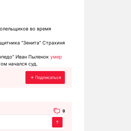
болельщиков во время
щитника "Зенита" Страхиня
орпедо" Иван Пыленок
умер
ом начался суд.
Подписаться
0