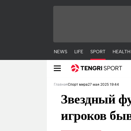
NEWS
LIFE
SPORT
HEALTH
27 мая 2025 19:44
Главная
Спорт мира
Звездный фу
игроков бы
NEWS
LIFE
S
Новости
Красиво
С