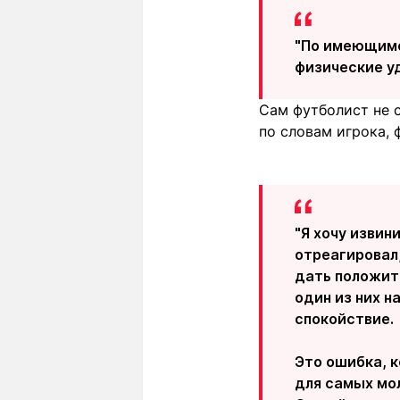
"По имеющимс
физические уд
Сам футболист не с
по словам игрока, 
"Я хочу извин
отреагировал,
дать положит
один из них н
спокойствие.
Это ошибка, к
для самых мол