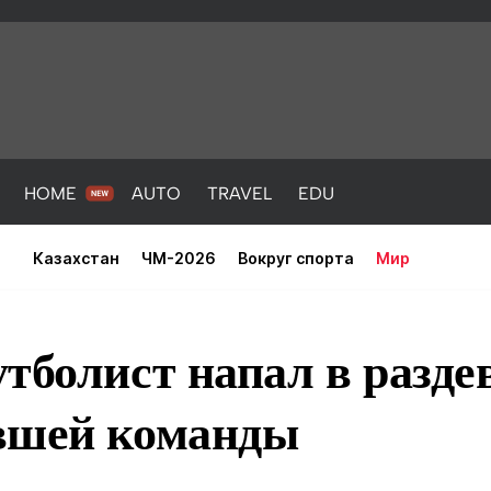
HOME
AUTO
TRAVEL
EDU
Казахстан
ЧМ-2026
Вокруг спорта
Мир
тболист напал в разде
вшей команды
PORT
HEALTH
HOME
AUTO
Новости
порт
Новости
Новости