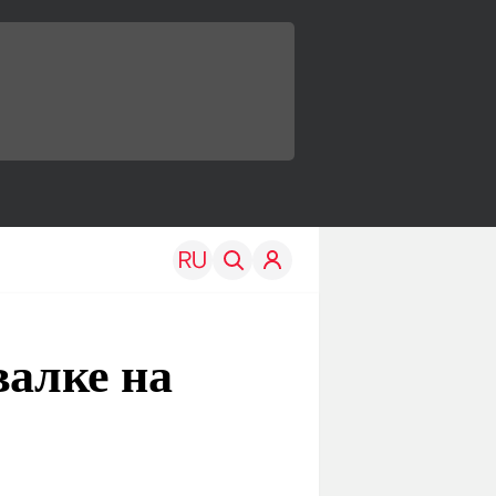
валке на
TRAVEL
EDU
Моя страна
Новости