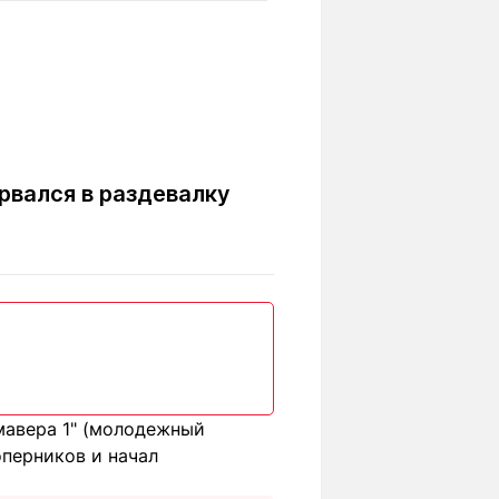
Вокруг света
Образование
Путевые
Учебные
заметки
заведения
Маршруты
ты
Заилийского
Алатау
рвался в раздевалку
Светлая тема
Мы в социальных сетях
мавера 1" (молодежный
оперников и начал