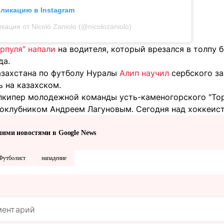
бликацию в Instagram
кация от Nicolò Zaniolo (@nicolozaniolo)
рпуля" напали
на водителя, который врезался в толпу 
да.
азахстана по футболу Нуралы
Алип научил
сербского за
 на казахском.
олкипер молодежной команды усть-каменогорского "Т
оклубником Андреем Лагуновым. Сегодня над хоккеист
шими новостями в Google News
Футболист
нападение