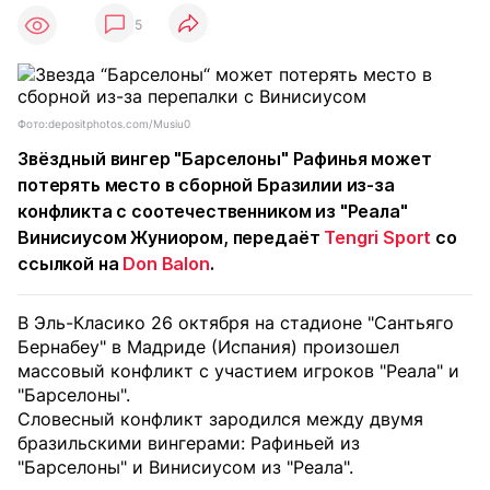
5
Фото:depositphotos.com/Musiu0
Звёздный вингер "Барселоны" Рафинья может
потерять место в сборной Бразилии из-за
конфликта с соотечественником из "Реала"
Винисиусом Жуниором, передаёт
Tengri Sport
со
ссылкой на
Don Balon
.
В Эль-Класико 26 октября на стадионе "Сантьяго
Бернабеу" в Мадриде (Испания) произошел
массовый конфликт с участием игроков "Реала" и
"Барселоны".
Словесный конфликт зародился между двумя
бразильскими вингерами: Рафиньей из
"Барселоны" и Винисиусом из "Реала".