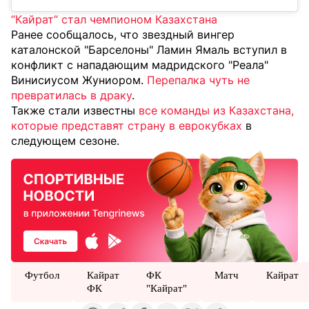
“Кайрат“ стал чемпионом Казахстана
Ранее сообщалось, что звездный вингер
каталонской "Барселоны" Ламин Ямаль вступил в
конфликт с нападающим мадридского "Реала"
Винисиусом Жуниором.
Перепалка чуть не
превратилась в драку
.
Также стали известны
все команды из Казахстана,
которые представят страну в еврокубках
в
следующем сезоне.
Футбол
Кайрат
ФК
Матч
Кайрат
ФК
"Кайрат"