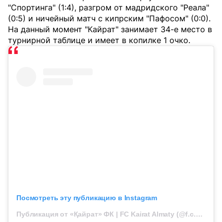
"Спортинга" (1:4), разгром от мадридского "Реала"
(0:5) и ничейный матч с кипрским "Пафосом" (0:0).
На данный момент "Кайрат" занимает 34-е место в
турнирной таблице и имеет в копилке 1 очко.
Посмотреть эту публикацию в Instagram
Публикация от «Қайрат» ФК | FC Kairat Almaty (@f.c.kairat)