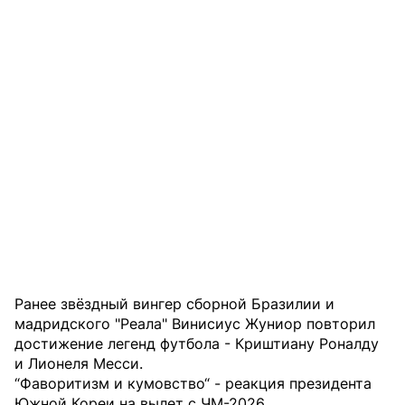
Ранее звёздный вингер сборной Бразилии и
мадридского "Реала" Винисиус Жуниор повторил
достижение легенд футбола - Криштиану Роналду
и Лионеля Месси.
“Фаворитизм и кумовство“ - реакция президента
Южной Кореи на вылет с ЧМ-2026