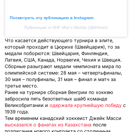
Посмотреть эту публикацию в Instagram
Публикация от IIHF Men's Worlds (@iihfmen)
Что касается действующего турнира в элите,
который проходит в Цюрихе (Швейцария), то за
медали поборются: Швейцария, Финляндия,
Латвия, США, Канада, Норвегия, Чехия и Швеция.
Сборные разыграют медали чемпионата мира по
олимпийской системе: 28 мая – четвертьфиналы,
30 мая – полуфиналы, 31 мая – финал и матч за
третье место.
Ранее на турнире сборная Венгрии по хоккею
забросила пять безответных шайб команде
Великобритании и
одержала крупнейшую победу
с
1939 года.
Тем временем канадский хоккеист Джейк Масси
высказался о фанатах из Казахстана
после
подписания нового контракта со столичным