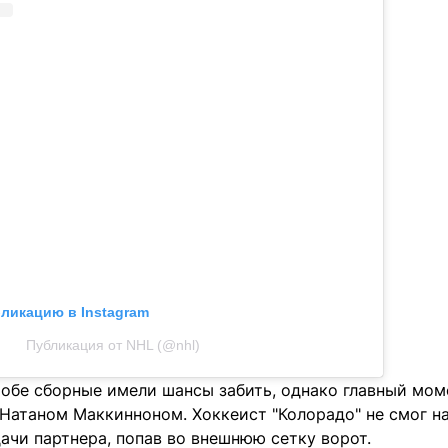
бликацию в Instagram
Публикация от NHL (@nhl)
 обе сборные имели шансы забить, однако главный мо
Натаном Маккинноном. Хоккеист "Колорадо" не смог н
ачи партнера, попав во внешнюю сетку ворот.