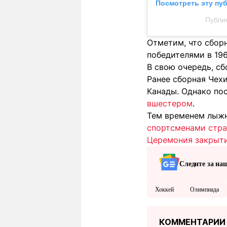
Посмотреть эту пу
Публи
Отметим, что сбор
победителями в 196
В свою очередь, сб
Ранее сборная Чех
Канады. Однако пос
вшестером
.
Тем временем лыжн
спортсменами стр
Церемония закрыти
Следите за на
Хоккей
Олимпиада
КОММЕНТАРИИ