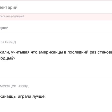
дерацию редакцией
дние
ев назад
или, учитывая что американцы в последний раз станови
лодцы👍
 месяцев назад
Канадцы играли лучше.