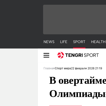
NEWS
LIFE
SPORT
HEALTH
22 февраля 2026 21:19
Главная
Спорт мира
В овертайме
Олимпиады-
NEWS
LIFE
S
Новости
Красиво
С