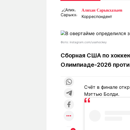
Статьи
Выгодно
В
Алихан Сарыкхазыев
Погода
Полезно
Т
Корреспондент
Спецпроекты
Любопытно
Л
ч
Рейтинги
Гороскопы
Рецепты
Фото: instagram.com/usahockey
Сборная США по хоккею
Олимпиаде-2026 проти
О проекте
Счёт в финале отк
Редакция
Ре
Мэттью Болди.
+7 (777) 001 44 99