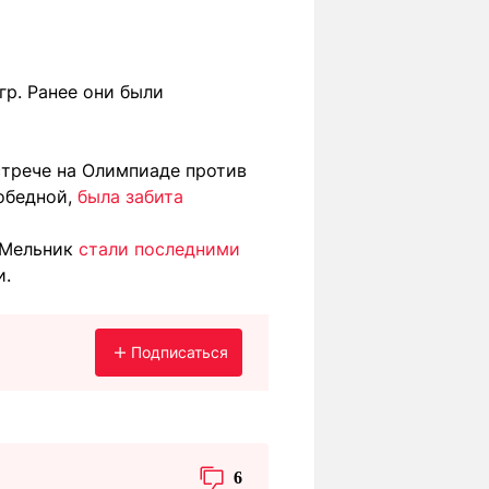
гр. Ранее они были
стрече на Олимпиаде против
победной,
была забита
 Мельник
стали последними
и.
Подписаться
6