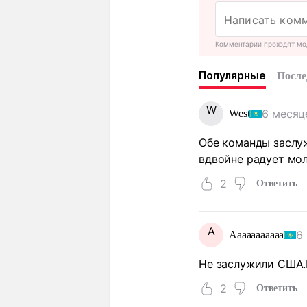
Комментарии проходят мо
Популярные
После
W
6 месяц
West
Обе команды заслуж
вдвойне радует мо
2
Ответить
A
6
Aaaaaaaaaaa
Не заслужили США.
2
Ответить