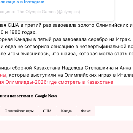
бликацию в Instagram
кация от The Olympic Games (@olympics)
ная США в третий раз завоевала золото Олимпийских и
0 и 1980 годах.
орная Канады в пятый раз завоевала серебро на Играх.
ии едва не сотворила сенсацию в четвертьфинальной в
ле игры выяснилось, что шайба, которая могла стать 
ицы сборной Казахстана Надежда Степашкина и Анна
аны
, которые выступили на Олимпийских играх в Итали
я Олимпиады-2026: где смотреть в Казахстане
шими новостями в Google News
Олимпийские игры
США
Канада
Финал