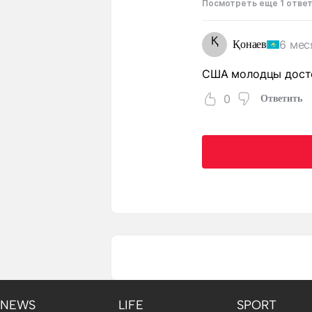
Посмотреть еще 1 отве
Қ
6 мес
Қонаев
США молодцы досто
0
Ответить
NEWS
LIFE
SPORT