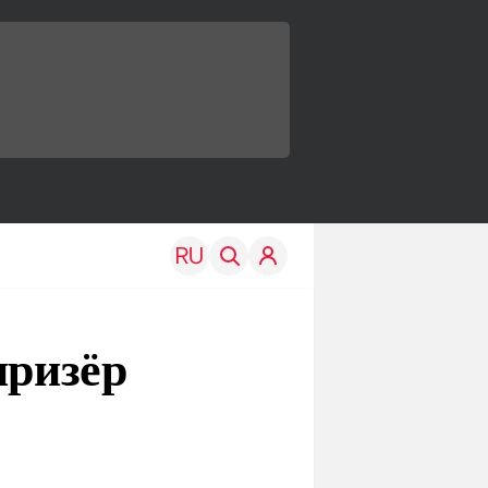
призёр
TRAVEL
EDU
Моя страна
Новости