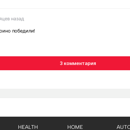
т
яцев назад
ино победили!
3 комментария
HEALTH
HOME
AUT