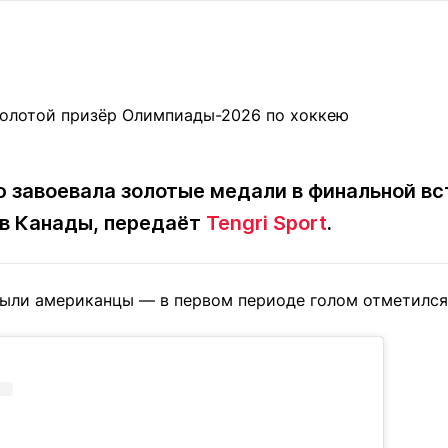
Статьи
округ спорта
Статьи
Полезное
ренды
Блоги
ига
Обзоры
емпионов
Спецпроек
 завоевала золотые медали в финальной вс
в Канады, передаёт
Tengri Sport
.
Контакты редакции
Вакансии
Реклама
Пресс-центр
рыли американцы — в первом периоде голом отметилс
клама
+7 (700) 3 888 188