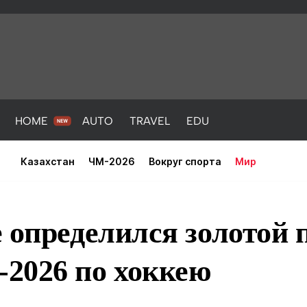
HOME
AUTO
TRAVEL
EDU
Казахстан
ЧМ-2026
Вокруг спорта
Мир
 определился золотой 
2026 по хоккею
PORT
HEALTH
HOME
AUTO
Новости
порт
Новости
Новости