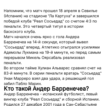
Напомним, что матч прошел 18 апреля в Севилье
(Испания) на стадионе "Ла Картуха" и завершился
победой клуба "Реал Сосьедад" со счетом 4:3 по
пенальти. Это четвертый титул в истории
баскского клуба.
Матч начался очень ярко с гола Андера
Барренечеа на 14-й секунде, который вывел
"Сосьедад" вперед. Атлетико отыгрался усилиями
Адемолы Лукмана на 19-й минуте, но перед самым
перерывом Микель Оярсабаль реализовал
пенальти.
Во втором тайме Хулиан Альварес сравнял счет на
83-й минуте. В серии пенальти вратарь "Сосьедад"
Унаи Марреро взял два удара, а решающий гол
забил Пабло Марин.
Кто такой Андер Барренечеа?
Андер Барренечеа - испанский футболист, левый
вингер клуба "Реал Сосьедад" и сборной Испании.
Родился 27 декабря 2001 года в Сан-Себастьяне