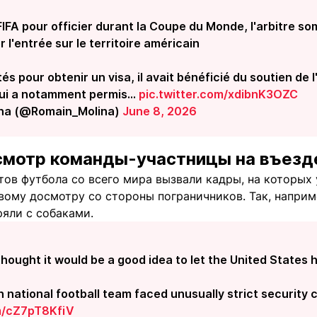
IFA pour officier durant la Coupe du Monde, l'arbitre s
r l'entrée sur le territoire américain
tés pour obtenir un visa, il avait bénéficié du soutien d
 lui a notamment permis…
pic.twitter.com/xdibnK3OZC
ina (@Romain_Molina)
June 8, 2026
мотр команды-участницы на въезд
тов футбола со всего мира вызвали кадры, на которых
вому досмотру со стороны пограничников. Так, наприм
ряли с собаками.
hought it would be a good idea to let the United States 
 national football team faced unusually strict security 
om/cZ7pT8KfiV