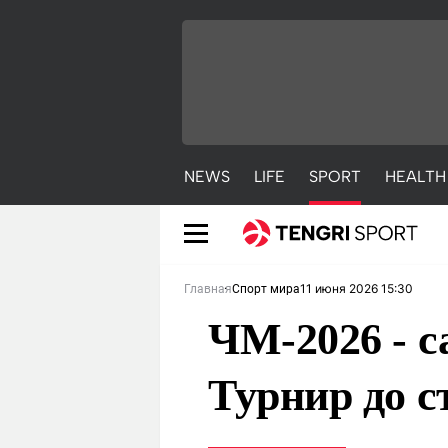
NEWS
LIFE
SPORT
HEALTH
11 июня 2026 15:30
Главная
Спорт мира
ЧМ-2026 - 
Турнир до с
NEWS
LIFE
S
Новости
Красиво
С