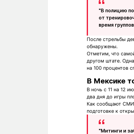
"В полицию по
от тренировоч
время группов
После стрельбы дев
обнаружены.
Отметим, что самой
другом штате. Одна
на 100 процентов 
В Мексике т
В ночь с 11 на 12 
два дня до игры п
Как сообщают СМИ,
подготовке к откр
"Митинги и з