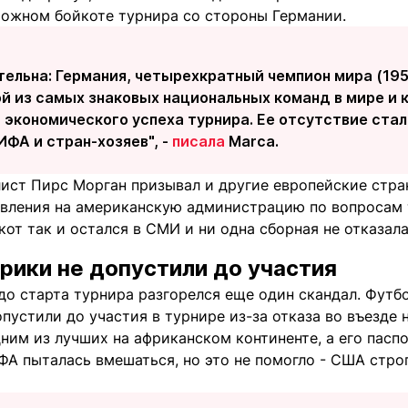
ожном бойкоте турнира со стороны Германии.
тельна: Германия, четырехкратный чемпион мира (1954
ой из самых знаковых национальных команд в мире и
и экономического успеха турнира. Ее отсутствие ст
ФА и стран-хозяев", -
писала
Marca.
ист Пирс Морган призывал и другие европейские стра
авления на американскую администрацию по вопросам 
кот так и остался в СМИ и ни одна сборная не отказала
рики не допустили до участия
до старта турнира разгорелся еще один скандал. Футб
пустили до участия в турнире из-за отказа во въезде 
ним из лучших на африканском континенте, а его пасп
ИФА пыталась вмешаться, но это не помогло - США стр