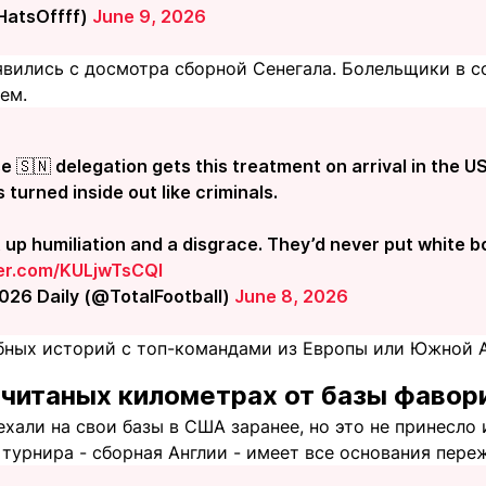
HatsOffff)
June 9, 2026
вились с досмотра сборной Сенегала. Болельщики в с
ем.
 🇸🇳 delegation gets this treatment on arrival in the U
 turned inside out like criminals.
ht up humiliation and a disgrace. They’d never put white 
ter.com/KULjwTsCQI
026 Daily (@TotalFootball)
June 8, 2026
бных историй с топ-командами из Европы или Южной А
считаных километрах от базы фаво
ехали на свои базы в США заранее, но это не принесл
турнира - сборная Англии - имеет все основания пере