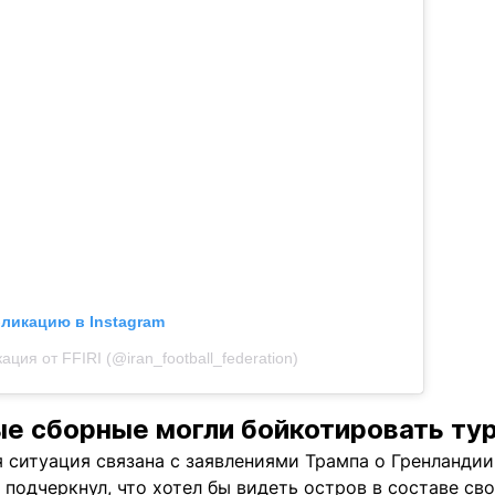
бликацию в Instagram
ация от FFIRI (@iran_football_federation)
е сборные могли бойкотировать ту
 ситуация связана с заявлениями Трампа о Гренландии
подчеркнул, что хотел бы видеть остров в составе св