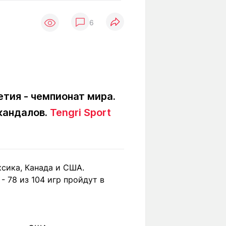
Вокруг света
Образование
6
Путевые
Учебные
заметки
заведения
Маршруты
ты
Заилийского
Алатау
тия - чемпионат мира.
скандалов.
Tengri Sport
Светлая тема
Мы в социальных сетях
ксика, Канада и США.
 78 из 104 игр пройдут в