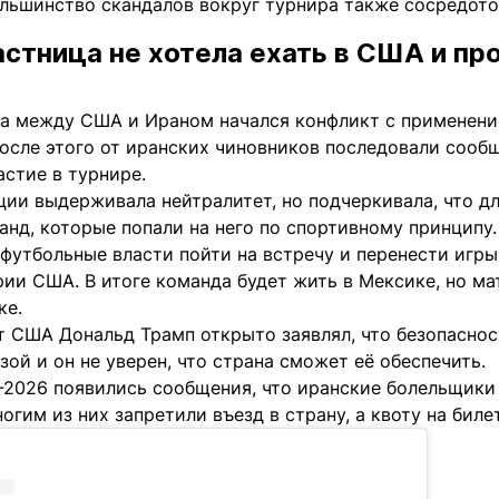
льшинство скандалов вокруг турнира также сосредото
стница не хотела ехать в США и пр
да между США и Ираном начался конфликт с применени
осле этого от иранских чиновников последовали сообщ
стие в турнире.
ции выдерживала нейтралитет, но подчеркивала, что д
анд, которые попали на него по спортивному принципу.
футбольные власти пойти на встречу и перенести игры
рии США. В итоге команда будет жить в Мексике, но ма
ке.
т США Дональд Трамп открыто заявлял, что безопаснос
зой и он не уверен, что страна сможет её обеспечить.
-2026 появились сообщения, что иранские болельщики
огим из них запретили въезд в страну, а квоту на бил