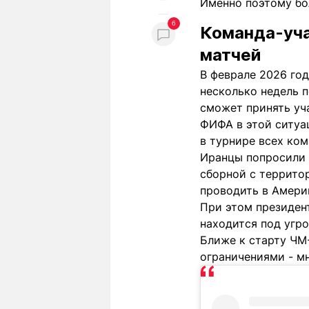
Именно поэтому бо
6
Команда-уча
матчей
В феврале 2026 го
несколько недель п
сможет принять уча
ФИФА в этой ситуа
в турнире всех ком
Иранцы попросили 
сборной с террито
проводить в Амери
При этом президен
находится под угро
Ближе к старту ЧМ
ограничениями - мн