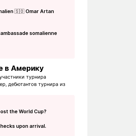
omalien 🇸🇴 Omar Artan
e l'ambassade somalienne
е в Америку
 участники турнира
ер, дебютантов турнира из
host the World Cup?
checks upon arrival.