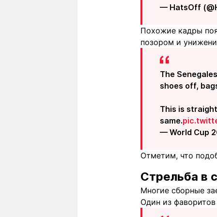
— HatsOff (@
Похожие кадры поя
позором и унижени
The Senegalese
shoes off, bags
This is straig
same.
pic.twit
— World Cup 2
Отметим, что подо
Стрельба в 
Многие сборные за
Один из фаворитов 