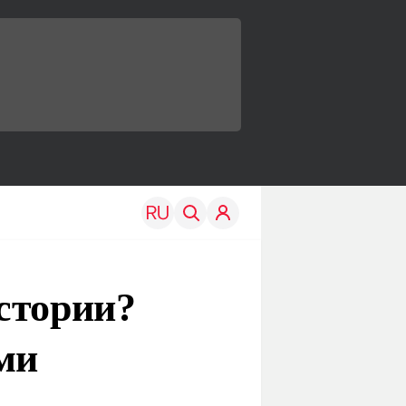
стории?
ми
TRAVEL
EDU
Моя страна
Новости