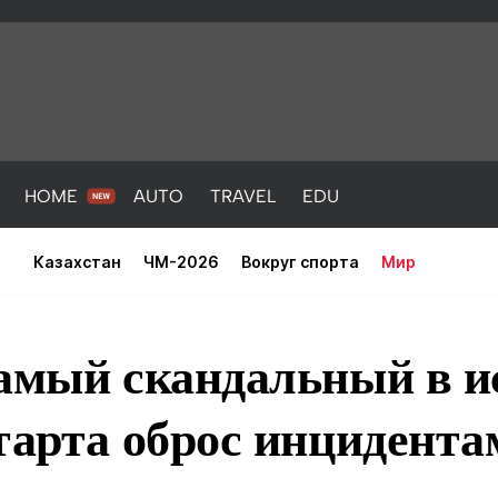
HOME
AUTO
TRAVEL
EDU
Казахстан
ЧМ-2026
Вокруг спорта
Мир
самый скандальный в и
тарта оброс инцидента
PORT
HEALTH
HOME
AUTO
Новости
порт
Новости
Новости