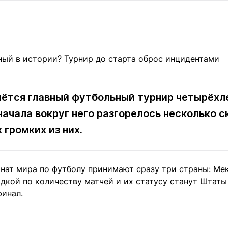
Статьи
округ спорта
Статьи
Полезное
ренды
Блоги
ига
Обзоры
емпионов
Спецпроек
нётся главный футбольный турнир четырёхле
начала вокруг него разгорелось несколько 
Контакты редакции
Вакансии
Реклама
Пресс-центр
громких из них.
клама
онат мира по футболу принимают сразу три страны: Ме
+7 (700) 3 888 188
кой по количеству матчей и их статусу станут Штаты -
финал.