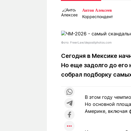
Статьи
Выгодно
В
Антон Алексеев
Погода
Полезно
Т
Корреспондент
Спецпроекты
Любопытно
Л
ч
Рейтинги
Гороскопы
Рецепты
Фото: FreerLaw/depositphotos.com
Сегодня в Мексике нач
Но еще задолго до его 
О проекте
собрал подборку самых 
Редакция
Ре
В этом году чемпи
+7 (777) 001 44 99
Но основной площад
Америке, включая 