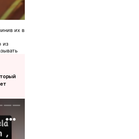
винив их в
о из
азывать
оторый
шет