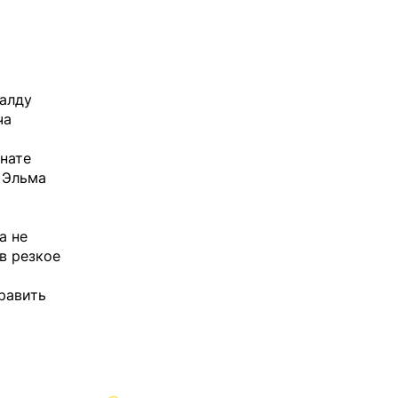
алду
ча
нате
 Эльма
а не
в резкое
равить