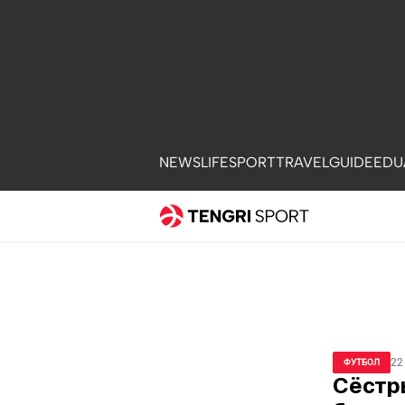
NEWS
LIFE
SPORT
TRAVEL
GUIDE
EDU
22
ФУТБОЛ
Сёстр