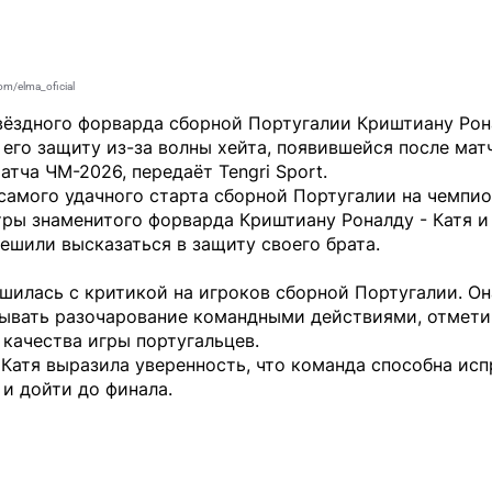
om/elma_oficial
вёздного форварда сборной Португалии Криштиану Рон
 его защиту из-за волны хейта, появившейся после мат
матча ЧМ-2026, передаёт
Tengri Sport
.
самого удачного старта сборной Португалии на чемпио
тры знаменитого форварда Криштиану Роналду - Катя и
ешили высказаться в защиту своего брата.
шилась с критикой на игроков сборной Португалии. Он
рывать разочарование командными действиями, отмети
качества игры португальцев.
Катя выразила уверенность, что команда способна исп
и дойти до финала.