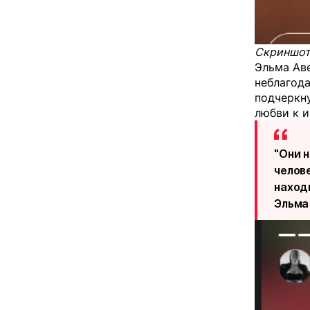
Скриншот:
Эльма Аве
неблагод
подчеркну
любви к и
"Они 
челов
наход
Эльма