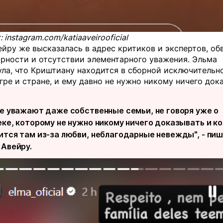
 instagram.com/katiaaveirooficial
йру же высказалась в адрес критиков и экспертов, об
арности и отсутствии элементарного уважения. Эльма
ла, что Криштиану находится в сборной исключительн
гре и стране, и ему давно не нужно никому ничего док
не уважают даже собственные семьи, не говоря уже о
еке, которому не нужно никому ничего доказывать и к
ится там из-за любви, неблагодарные невежды", - пи
 Авейру.