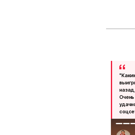
"Каки
выигр
назад,
Очень
удачно
соцсе