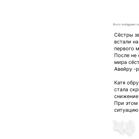
Фото: instagram.c
Сёстры з
встали на
первого 
После не 
мира сёс
Авейру -р
Катя обру
стала ск
снижение 
При этом 
ситуацию 