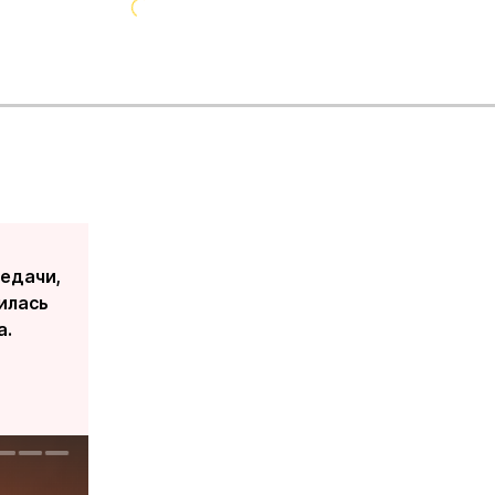
редачи,
илась
а.