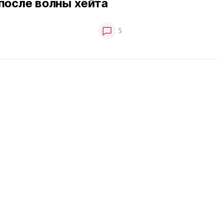
после волны хейта
5