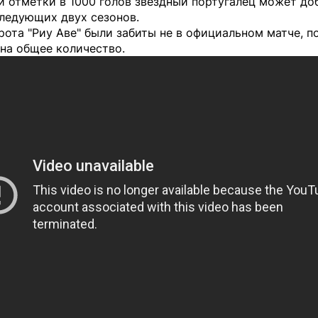
 отметки в 1000 голов звездный португалец может до
следующих двух сезонов.
рота "Риу Аве" были забиты не в официальном матче, п
на общее количество.