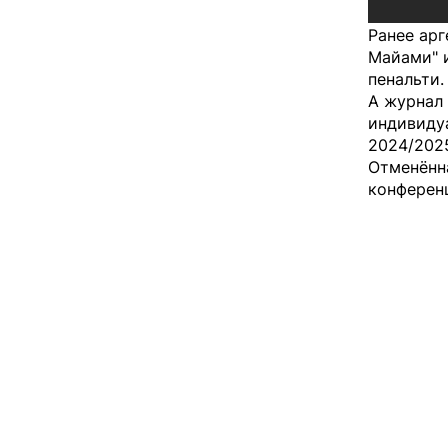
Ранее арг
Майами" 
пенальти.
А журнал 
индивидуа
2024/202
Отменённа
конферен