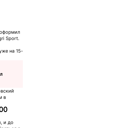
 оформил
ri Sport
.
уже на 15-
л
овский
м в
00
, и до