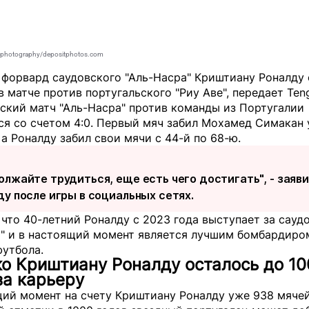
photography/depositphotos.com
 форвард саудовского "Аль-Насра" Криштиану Роналду
в матче против португальского "Риу Аве", передает
Teng
ский матч "Аль-Насра" против команды из Португалии
я со счетом 4:0. Первый мяч забил Мохамед Симакан 
 а Роналду забил свои мячи с 44-й по 68-ю.
олжайте трудиться, еще есть чего достигать", - заяви
ду после игры в социальных сетях.
что 40-летний Роналду с 2023 года выступает за сауд
р" и в настоящий момент является лучшим бомбардиро
футбола.
о Криштиану Роналду осталось до 10
за карьеру
ий момент на счету Криштиану Роналду уже 938 мячей