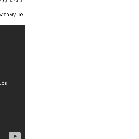
браться в
оэтому не