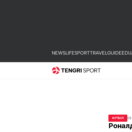
NEWS
LIFE
SPORT
TRAVEL
GUIDE
EDU
08
ФУТБОЛ
Роналд