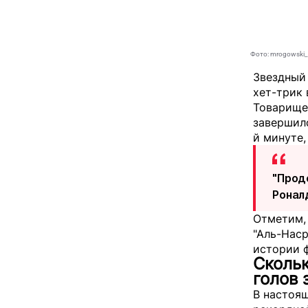
Фото: mrogowski_
Звездный
хет-трик 
Товарище
завершилс
й минуте,
"Прод
Ронал
Отметим, 
"Аль-Нас
истории 
Скольк
голов 
В настоящ