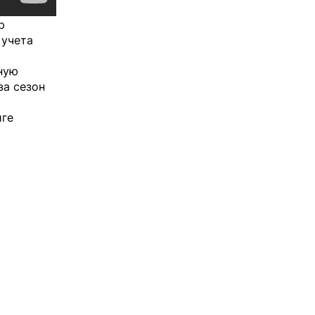
р
 учета
ную
за сезон
иге