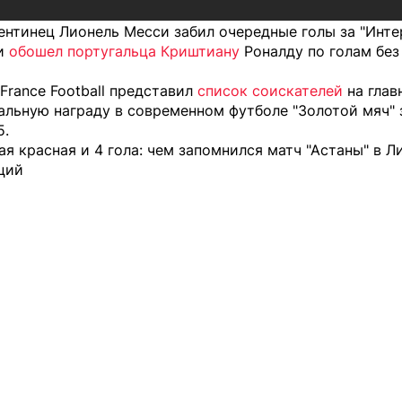
ентинец Лионель Месси забил очередные голы за "Инте
и
обошел португальца Криштиану
Роналду по голам без
France Football представил
список соискателей
на глав
льную награду в современном футболе "Золотой мяч" 
5.
я красная и 4 гола: чем запомнился матч "Астаны" в Л
ций