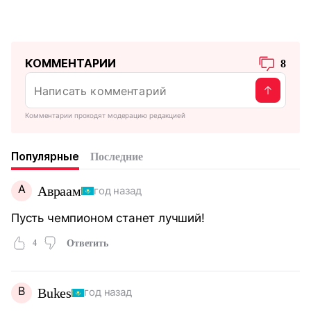
КОММЕНТАРИИ
8
Комментарии проходят модерацию редакцией
Популярные
Последние
А
Авраам
год назад
Пусть чемпионом станет лучший!
4
Ответить
B
Bukes
год назад