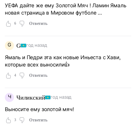
УЕФА дайте же ему Золотой Мяч ! Ламин Ямаль
новая страница в Мировом футболе …
6
Ответить
G
G
год назад
Ямаль и Педри эта как новые Иньеста с Хави,
которые всех выносили👍
4
Ответить
Ч
Чиликский
год назад
Выносите ему золотой мяч!
3
Ответить