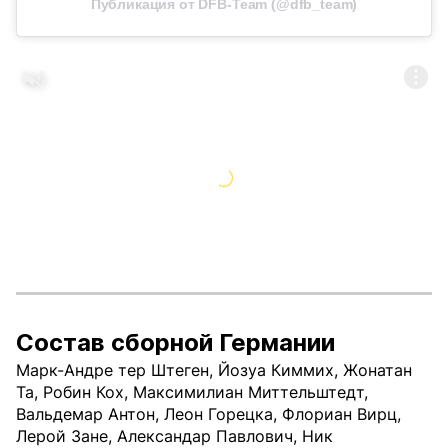
Публикация от DFB-Team (@dfb_team)
Состав сборной Германии
Марк-Андре тер Штеген, Йозуа Киммих, Жонатан
Та, Робин Кох, Максимилиан Миттельштедт,
Вальдемар Антон, Леон Горецка, Флориан Вирц,
Лерой Зане, Александар Павлович, Ник