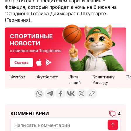
встретится с победителем пары Испания -
Франция, который пройдет в ночь на 6 июня на
"Стадионе Готлиба Даймлера" в Штутгарте
(Германия).
Футбол
Футболист
Лига
Криштиану
По
наций
Роналду
КОММЕНТАРИИ
4