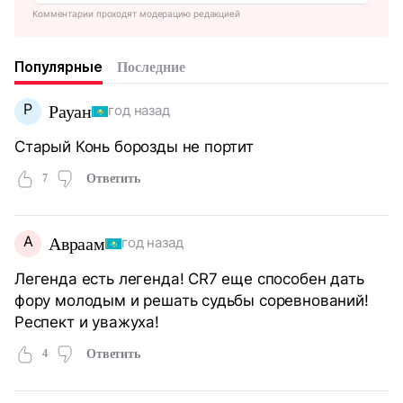
Комментарии проходят модерацию редакцией
Популярные
Последние
Р
Рауан
год назад
Старый Конь борозды не портит
7
Ответить
А
Авраам
год назад
Легенда есть легенда! CR7 еще способен дать
фору молодым и решать судьбы соревнований!
Респект и уважуха!
4
Ответить