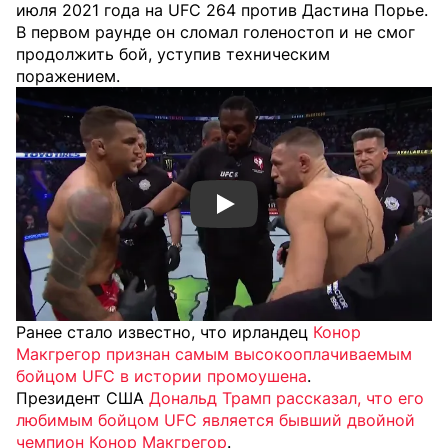
июля 2021 года на UFC 264 против Дастина Порье.
В первом раунде он сломал голеностоп и не смог
продолжить бой, уступив техническим
поражением.
Смотреть видео YouTube
Ранее стало известно, что ирландец
Конор
Макгрегор признан самым высокооплачиваемым
бойцом UFC в истории промоушена
.
Президент США
Дональд Трамп рассказал, что его
любимым бойцом UFC является бывший двойной
чемпион Конор Макгрегор
.