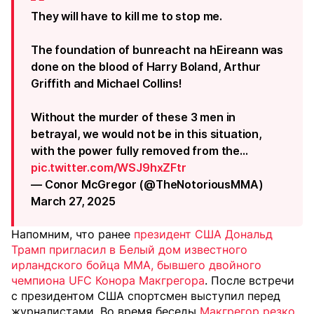
They will have to kill me to stop me.
The foundation of bunreacht na hEireann was
done on the blood of Harry Boland, Arthur
Griffith and Michael Collins!
Without the murder of these 3 men in
betrayal, we would not be in this situation,
with the power fully removed from the…
pic.twitter.com/WSJ9hxZFtr
— Conor McGregor (@TheNotoriousMMA)
March 27, 2025
Напомним, что ранее
президент США Дональд
Трамп пригласил в Белый дом известного
ирландского бойца ММА, бывшего двойного
чемпиона UFC Конора Макгрегора
. После встречи
с президентом США спортсмен выступил перед
журналистами. Во время беседы
Макгрегор резко