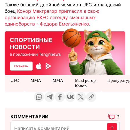
Также бывший двойной чемпион UFC ирландский
боец
Конор Макгрегор пригласил в свою
организацию BKFC легенду смешанных
единоборств - Федора Емельяненко
.
UFC
MMA
ММА
МакГрегор
Прокурату
Конор
КОММЕНТАРИИ
2