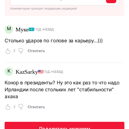
Комментарии проходят модерацию редакцией
М
Муке
год назад
Столько ударов по голове за карьеру...)))
2
Ответить
K
KazSarky
год назад
Конор в президенты? Ну это как раз то что надо
Ирландии после стольких лет "стабильности"
ахаха
2
Ответить
Поделитесь мнением