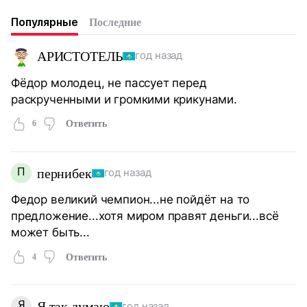
Популярные
Последние
АРИСТОТЕЛЬ
год назад
Фёдор молодец, не пассует перед
раскрученными и громкими крикунами.
6
Ответить
П
пернибек
год назад
Федор великий чемпион...не пойдёт на то
предложение...хотя миром правят деньги...всё
может быть...
4
Ответить
Я
Я так думаю
год назад