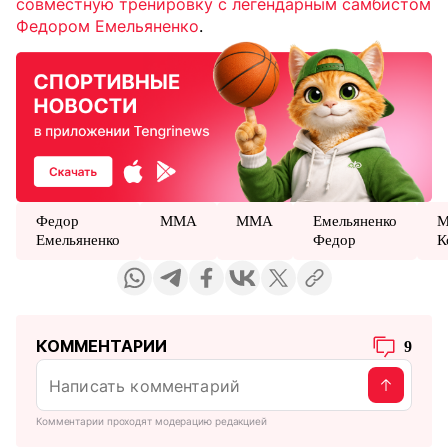
совместную тренировку с легендарным самбистом
Федором Емельяненко
.
Федор
ММА
MMA
Емельяненко
М
Емельяненко
Федор
К
КОММЕНТАРИИ
9
Комментарии проходят модерацию редакцией