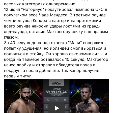
весовых категориях одновременно.
12 июня "Ноториус" нокаутировал чемпиона UFC в
полулегком весе Чада Мендеса. В третьем раунде
чемпион увел Конора в партер и на протяжении
всего раунда наносил удары локтями из гранд-
энд-паунда, оставив Макгрегору сечку над правым
глазом.
За 40 секунд до конца отрезка "Мани" совершил
попытку удушения, но ирландец смог выбраться и
подняться в стойку. Он хорошо сэкономил силы, и
когда на таймере оставалось 10 секунд, Макгрегор
нанес двойку и отправил обладателя пояса в
нокдаун, а после добил его. Так Конор получил
первый титул.
Смотреть видео YouTube