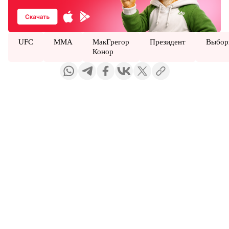
UFC
MMA
МакГрегор
Президент
Выбо
Конор