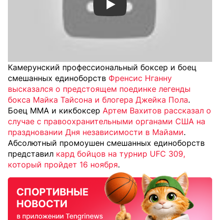
Смотреть видео YouTube
Камерунский профессиональный боксер и боец
смешанных единоборств
Френсис Нганну
высказался о предстоящем поединке легенды
бокса Майка Тайсона и блогера Джейка Пола
.
Боец ММА и кикбоксер
Артем Вахитов рассказал о
случае с правоохранительными органами США на
праздновании Дня независимости в Майами
.
Абсолютный промоушен смешанных единоборств
представил
кард бойцов на турнир UFC 309,
который пройдет 16 ноября
.