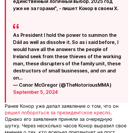
единственный логичный выбор. 2025 год
уже не за горами", - пишет Конор в своем X.
As President I hold the power to summon the
Dáil as well as dissolve it. So as i said before, I
would have all the answers the people of
Ireland seek from these thieves of the working
man, these disrupters of the family unit, these
destructors of small businesses, and on and
on…
— Conor McGregor (@TheNotoriousMMA)
September 5, 2024
Ранее Конор уже делал заявление о том, что он
решил побороться за президентское кресло
.
Однако его заявления приняли за очередную
шутку. Через несколько часов Конор выразил свое
мнение о тех, кто всерьез претендует на пост