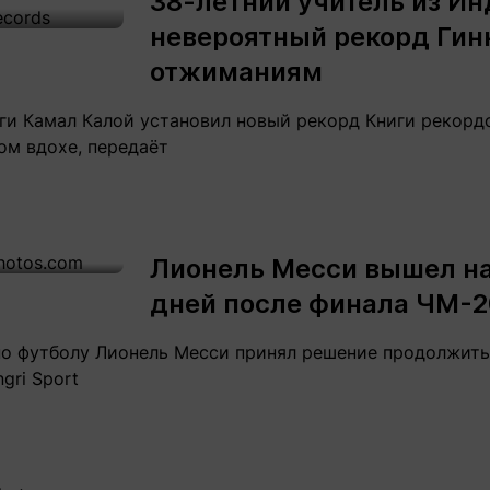
38-летний учитель из Ин
невероятный рекорд Гин
отжиманиям
ги Камал Калой установил новый рекорд Книги рекордо
ом вдохе, передаёт
Лионель Месси вышел на
дней после финала ЧМ-
по футболу Лионель Месси принял решение продолжить 
gri Sport