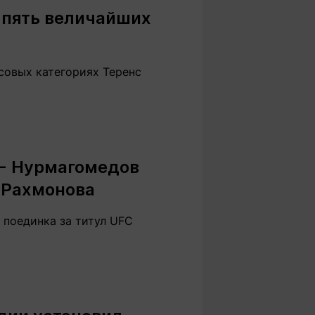
 пять величайших
совых категориях Теренс
 - Нурмагомедов
е Рахмонова
 поединка за титул UFC