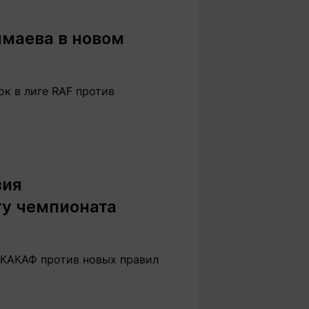
имаева в новом
к в лиге RAF против
зия
ту чемпионата
НКАКАФ против новых правил