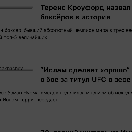
Теренс Кроуфорд назвал
боксёров в истории
 боксер, бывший абсолютный чемпион мира в трёх ве
й топ-5 величайших
“Ислам сделает хорошо“
о бое за титул UFC в вес
есе Усман Нурмагомедов поделился мнением об исходе
 Иэном Гэрри, передаёт