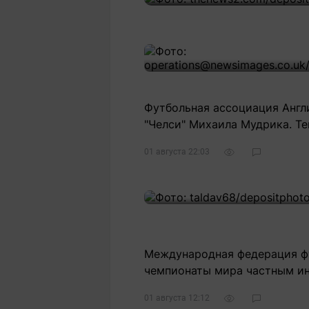
Статьи
Выгодно
В
Погода
Полезно
Т
Спецпроекты
Любопытно
Л
ч
Рейтинги
Гороскопы
Рецепты
Футбольная ассоциация Англ
"Челси" Михаила Мудрика. Т
01 августа 22:03
О проекте
Редакция
Ре
+7 (777) 001 44 99
Международная федерация фу
чемпионаты мира частным и
01 августа 12:12