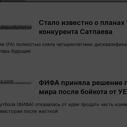
Статьи
округ спорта
Статьи
Полезное
ренды
Блоги
Стало известно о планах 
ига
Обзоры
емпионов
конкурента Сатпаева
Спецпроек
ии (FA) полностью сняла четырехлетнюю дисквалифика
еперь будущее
Контакты редакции
Вакансии
Реклама
Пресс-центр
ФИФА приняла решение 
мира после бойкота от У
клама
+7 (700) 3 888 188
тбола (ФИФА) отказалась от идеи продать часть комм
нвесторам после жесткой