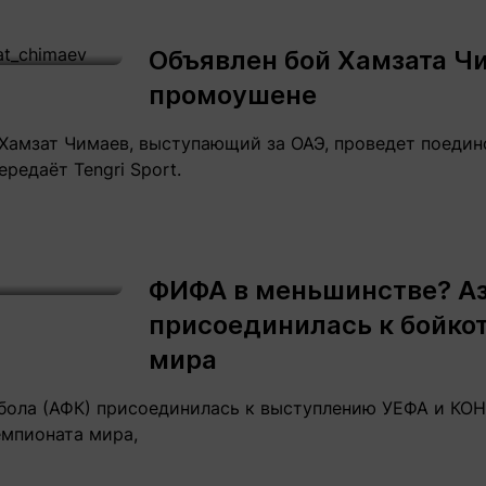
Объявлен бой Хамзата Ч
промоушене
Хамзат Чимаев, выступающий за ОАЭ, проведет поедино
редаёт Tengri Sport.
ФИФА в меньшинстве? А
присоединилась к бойко
мира
бола (АФК) присоединилась к выступлению УЕФА и КО
емпионата мира,