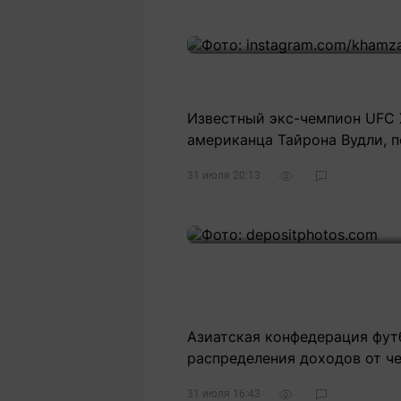
Известный экс-чемпион UFС 
американца Тайрона Вудли, пе
31 июля 20:13
Азиатская конфедерация фут
распределения доходов от ч
31 июля 16:43