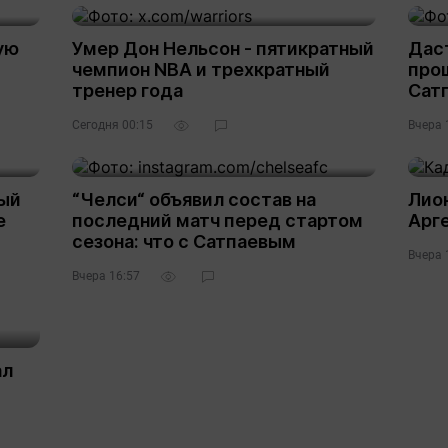
ую
Умер Дон Нельсон - пятикратный
Даст
чемпион NBA и трехкратный
прош
тренер года
Сат
Сегодня 00:15
Вчера 
ный
“Челси“ объявил состав на
Лио
е
последний матч перед стартом
Арге
сезона: что с Сатпаевым
Вчера 
Вчера 16:57
ал