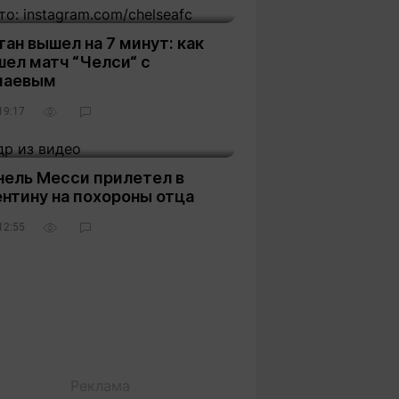
ан вышел на 7 минут: как
ел матч “Челси“ с
паевым
19:17
нель Месси прилетел в
нтину на похороны отца
12:55