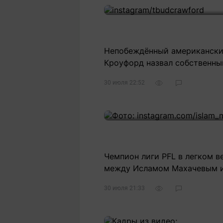
Непобеждённый американский
Кроуфорд назвал собственны
30 июля 22:52
Чемпион лиги PFL в легком в
между Исламом Махачевым и
30 июля 21:33