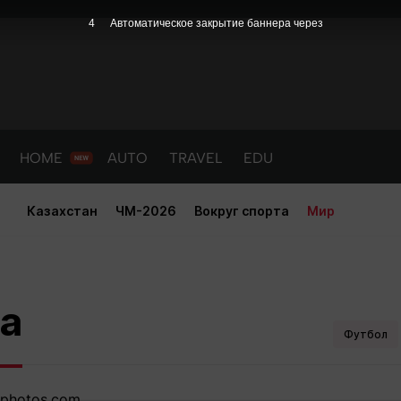
3
Автоматическое закрытие баннера через
HOME
AUTO
TRAVEL
EDU
Казахстан
ЧМ-2026
Вокруг спорта
Мир
 впервые вышел на поле после
а
Футбол
PORT
HEALTH
HOME
AUTO
Новости
порт
Новости
Новости