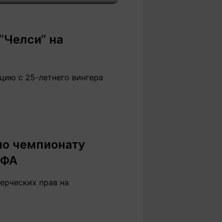
Вокруг света
Образование
Путевые
Учебные
заметки
заведения
“Челси“ на
Маршруты
ты
Заилийского
Алатау
цию с 25-летнего вингера
Светлая тема
по чемпионату
ЕФА
Мы в социальных сетях
ерческих прав на