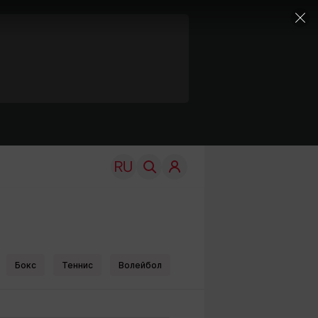
 финала
Бокс
Теннис
Волейбол
TRAVEL
EDU
Моя страна
Новости