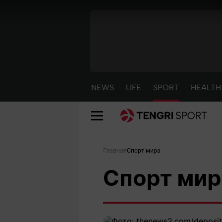
NEWS
LIFE
SPORT
HEALTH
Главная
Спорт мира
Лионель Месси
Спорт мир
ЧМ-2026
NEWS
LIFE
S
02 августа 12:55
Новости
Красиво
С