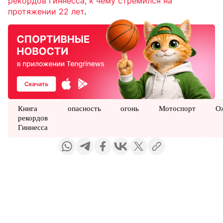
рекордов Гиннесса, к чему стремился на
протяжении 22 лет
.
Книга
опасность
огонь
Мотоспорт
О
рекордов
Гиннесса