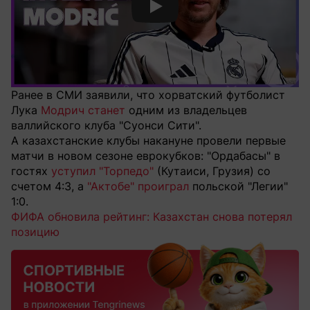
Смотреть видео YouTube
Ранее в СМИ заявили, что хорватский футболист
Лука
Модрич станет
одним из владельцев
валлийского клуба "Суонси Сити".
А казахстанские клубы накануне провели первые
матчи в новом сезоне еврокубков: "Ордабасы" в
гостях
уступил "Торпедо"
(Кутаиси, Грузия) со
счетом 4:3, а
"Актобе" проиграл
польской "Легии"
1:0.
ФИФА обновила рейтинг: Казахстан снова потерял
позицию