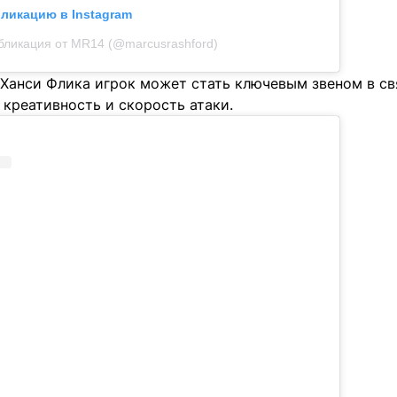
бликацию в Instagram
бликация от MR14 (@marcusrashford)
Ханси Флика игрок может стать ключевым звеном в св
креативность и скорость атаки.