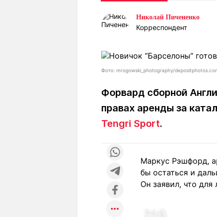
Статьи
Выгодно
В
Николай Пичененко
Погода
Полезно
Т
Корреспондент
Спецпроекты
Любопытно
Л
ч
Рейтинги
Гороскопы
Рецепты
Фото: mrogowski_photography/depositphotos.co
Форвард сборной Англ
правах аренды за катал
О проекте
Tengri Sport
.
Редакция
Ре
Маркус Рэшфорд, а
+7 (777) 001 44 99
бы остаться и даль
Он заявил, что для