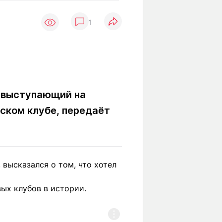
Вокруг света
Образование
1
Путевые
Учебные
заметки
заведения
Маршруты
ты
Заилийского
Алатау
, выступающий на
нском клубе, передаёт
Светлая тема
Мы в социальных сетях
высказался о том, что хотел
вых клубов в истории.