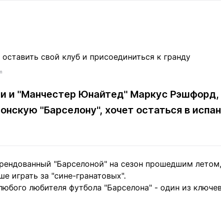
Статьи
округ спорта
Статьи
Полезное
ренды
Блоги
ига
Обзоры
емпионов
Спецпроек
m
ии и "Манчестер Юнайтед" Маркус Рэшфорд
онскую "Барселону", хочет остаться в испа
Контакты редакции
Вакансии
Реклама
Пресс-центр
клама
рендованный "Барселоной" на сезон прошедшим летом, 
+7 (700) 3 888 188
ше играть за "сине-гранатовых".
 любого любителя футбола "Барселона" - один из ключе