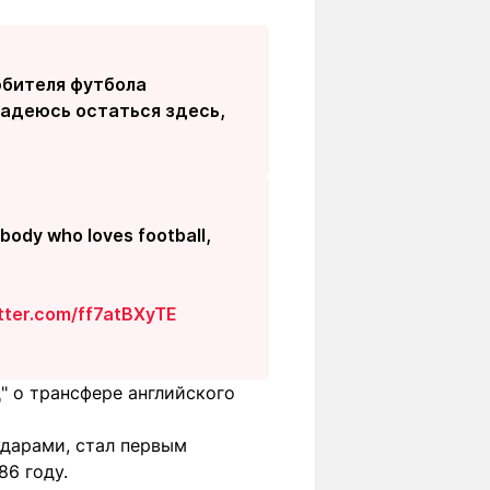
юбителя футбола
 надеюсь остаться здесь,
ybody who loves football,
itter.com/ff7atBXyTE
" о трансфере английского
дарами, стал первым
86 году.