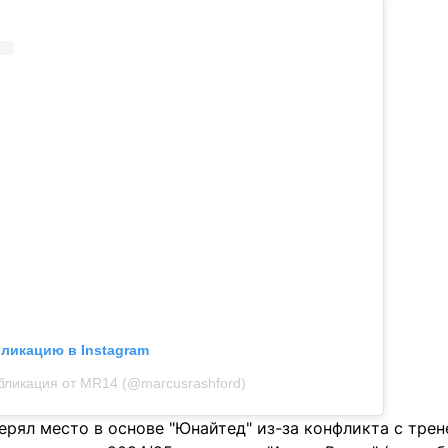
бликацию в Instagram
бликация от MR14 (@marcusrashford)
ерял место в основе "Юнайтед" из-за конфликта с тр