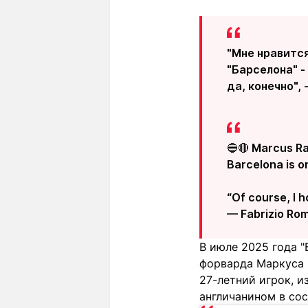
"Мне нравится
"Барселона" -
да, конечно",
🔵🔴 Marcus Ras
Barcelona is on
“Of course, I h
— Fabrizio Ro
В июле 2025 года "
форварда Маркуса 
27-летний игрок, 
англичанином в сос