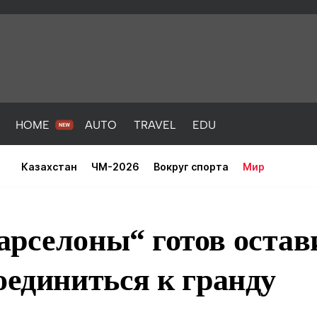
HOME
AUTO
TRAVEL
EDU
Казахстан
ЧМ-2026
Вокруг спорта
Мир
рселоны“ готов остав
оединиться к гранду
PORT
HEALTH
HOME
AUTO
Новости
порт
Новости
Новости