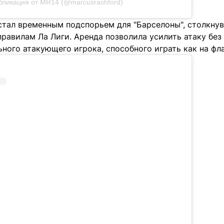
бликация от MR14 (@marcusrashford)
тал временным подспорьем для "Барселоны", столкну
равилам Ла Лиги. Аренда позволила усилить атаку без
ного атакующего игрока, способного играть как на флан