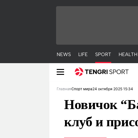
NEWS
LIFE
SPORT
HEALTH
24 октября 2025 15:34
Главная
Спорт мира
Новичок “Ба
клуб и прис
NEWS
LIFE
S
Новости
Красиво
С