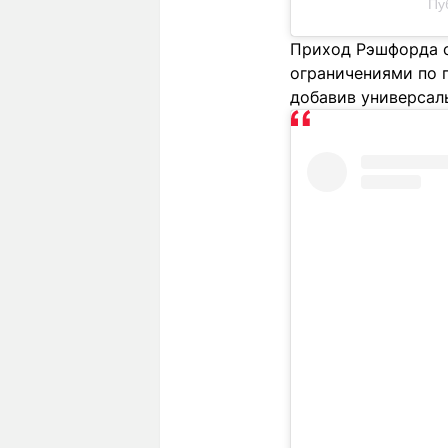
Пу
Приход Рэшфорда с
ограничениями по п
добавив универсаль