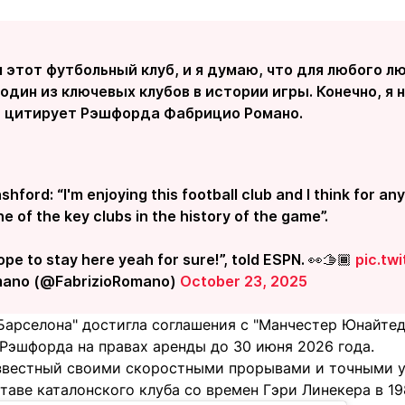
 этот футбольный клуб, и я думаю, что для любого л
 один из ключевых клубов в истории игры. Конечно, я
 - цитирует Рэшфорда Фабрицио Романо.
hford: “I'm enjoying this football club and I think for an
e of the key clubs in the history of the game”.
ope to stay here yeah for sure!”, told ESPN. 👀🫱🏾
pic.tw
mano (@FabrizioRomano)
October 23, 2025
Барселона" достигла соглашения с "Манчестер Юнайтед
Рэшфорда на правах аренды до 30 июня 2026 года.
известный своими скоростными прорывами и точными у
таве каталонского клуба со времен Гэри Линекера в 19