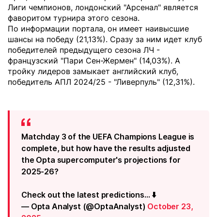
Лиги чемпионов, лондонский "Арсенал" является
фаворитом турнира этого сезона.
По информации портала, он имеет наивысшие
шансы на победу (21,13%). Сразу за ним идет клуб
победителей предыдущего сезона ЛЧ -
французский "Пари Сен-Жермен" (14,03%). А
тройку лидеров замыкает английский клуб,
победитель АПЛ 2024/25 - "Ливерпуль" (12,31%).
Matchday 3 of the UEFA Champions League is
complete, but how have the results adjusted
the Opta supercomputer's projections for
2025-26?
Check out the latest predictions... ⬇️
— Opta Analyst (@OptaAnalyst)
October 23,