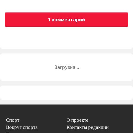
1 комментарий
Загрузка...
Спорт
О проекте
Вокруг спорта
Контакты редакции