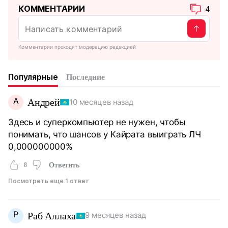
КОММЕНТАРИИ
4
Комментарии проходят модерацию редакцией
Популярные
Последние
А
Андрей
10 месяцев назад
Здесь и суперкомпьютер не нужен, чтобы
понимать, что шансов у Кайрата выиграть ЛЧ
0,000000000%
8
Ответить
Посмотреть еще 1 ответ
Р
Раб Аллаха
9 месяцев назад