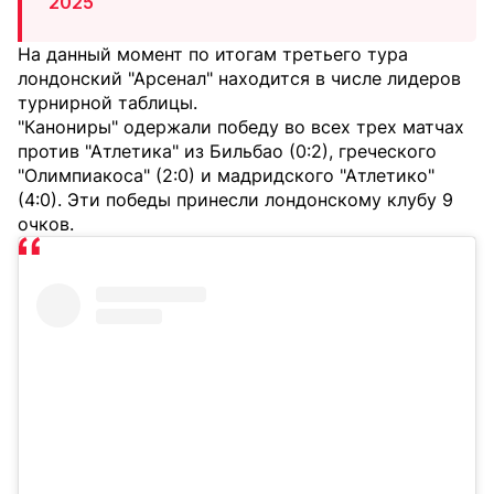
2025
На данный момент по итогам третьего тура
лондонский "Арсенал" находится в числе лидеров
турнирной таблицы.
"Канониры" одержали победу во всех трех матчах
против "Атлетика" из Бильбао (0:2), греческого
"Олимпиакоса" (2:0) и мадридского "Атлетико"
(4:0). Эти победы принесли лондонскому клубу 9
очков.