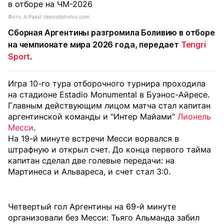
Фото: A.Paes/ depositphotos.com
Сборная Аргентины разгромила Боливию в отборе
на чемпионате мира 2026 года, передает
Tengri
Sport
.
Игра 10-го тура отборочного турнира проходила
на стадионе Estadio Monumental в Буэнос-Айресе.
Главным действующим лицом матча стал капитан
аргентинской команды и "Интер Майами"
Лионель
Месси
.
На 19-й минуте встречи Месси ворвался в
штрафную и открыл счет. До конца первого тайма
капитан сделал две голевые передачи: на
Мартинеса и Альвареса, и счет стал 3:0.
Четвертый гол Аргентины на 69-й минуте
организовали без Месси: Тьяго Альманда забил