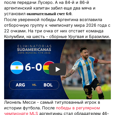
после передачи Лусеро. А на 84-й и 86-й
аргентинский капитан забил еще два мяча и
установил
.
окончательный счет 6:0
После уверенной победы Аргентина возглавила
отборочную группу к чемпионату мира 2026 года с
22 очками. На три очка от них отстает команда
Колумбии, на шесть - сборные Уругвая и Бразилии.
Смотреть видео YouTube
Лионель Месси - самый титулованный игрок в
истории футбола. После
победы в регулярном
чемпионате MLS
аргентинец стал обладателем 46-