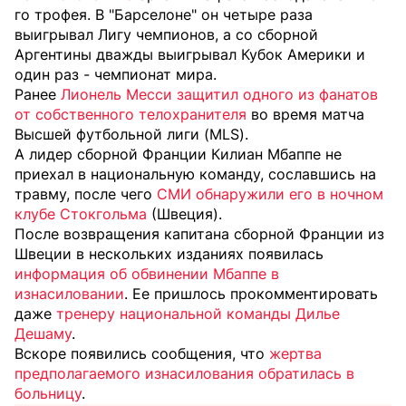
го трофея. В "Барселоне" он четыре раза
выигрывал Лигу чемпионов, а со сборной
Аргентины дважды выигрывал Кубок Америки и
один раз - чемпионат мира.
Ранее
Лионель Месси защитил одного из фанатов
от собственного телохранителя
во время матча
Высшей футбольной лиги (MLS).
А лидер сборной Франции Килиан Мбаппе не
приехал в национальную команду, сославшись на
травму, после чего
СМИ обнаружили его в ночном
клубе Стокгольма
(Швеция).
После возвращения капитана сборной Франции из
Швеции в нескольких изданиях появилась
информация об обвинении Мбаппе в
изнасиловании
. Ее пришлось прокомментировать
даже
тренеру национальной команды Дилье
Дешаму
.
Вскоре появились сообщения, что
жертва
предполагаемого изнасилования обратилась в
больницу
.