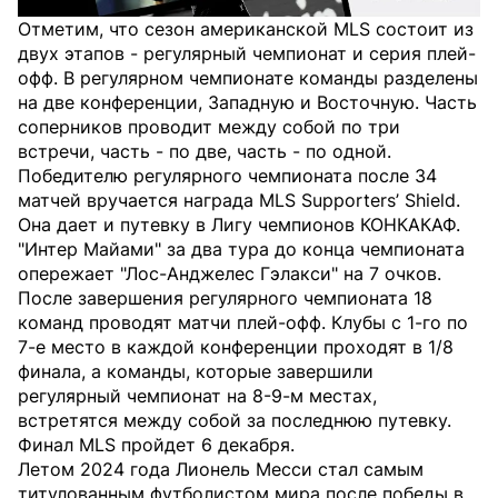
Отметим, что сезон американской MLS состоит из
двух этапов - регулярный чемпионат и серия плей-
офф. В регулярном чемпионате команды разделены
на две конференции, Западную и Восточную. Часть
соперников проводит между собой по три
встречи, часть - по две, часть - по одной.
Победителю регулярного чемпионата после 34
матчей вручается награда MLS Supporters’ Shield.
Она дает и путевку в Лигу чемпионов КОНКАКАФ.
"Интер Майами" за два тура до конца чемпионата
опережает "Лос-Анджелес Гэлакси" на 7 очков.
После завершения регулярного чемпионата 18
команд проводят матчи плей-офф. Клубы с 1-го по
7-е место в каждой конференции проходят в 1/8
финала, а команды, которые завершили
регулярный чемпионат на 8-9-м местах,
встретятся между собой за последнюю путевку.
Финал MLS пройдет 6 декабря.
Летом 2024 года Лионель Месси стал самым
титулованным футболистом мира после победы в