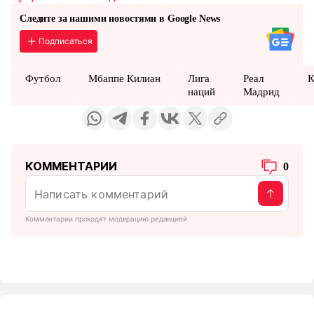
Следите за нашими новостями в Google News
Подписаться
Футбол
Мбаппе Килиан
Лига
Реал
К
наций
Мадрид
КОММЕНТАРИИ
0
Комментарии проходят модерацию редакцией