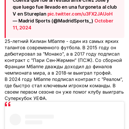
Cuenta que fue al restaurante Chez Jolie y
que luego fue llevado en una furgoneta al club
V en Stureplan
pic.twitter.com/u3FX2JAUoH
— Madrid Sports (@MadridSports_)
October
11, 2024
25-летний Килиан Мбаппе - один из самых ярких
талантов современного футбола. В 2015 году он
дебютировал за "Монако", а в 2017 году подписал
контракт с "Пари Сен-Жермен" (ПСЖ).
Со сборной
Франции Мбаппе дважды доходил до финалов
чемпионата мира, а в 2018-м выиграл трофей.
В 2024 году Мбаппе подписал контракт с "Реалом",
где быстро стал ключевым игроком команды. В
своем первом сезоне он уже помог клубу выиграть
Суперкубок УЕФА.