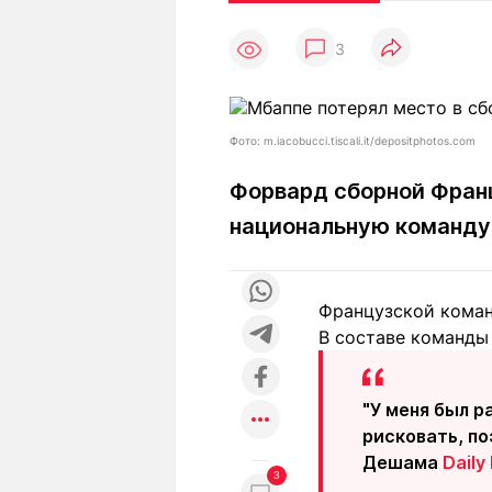
Статьи
Выгодно
В
3
Погода
Полезно
Т
Спецпроекты
Любопытно
Л
ч
Рейтинги
Гороскопы
Фото: m.iacobucci.tiscali.it/depositphotos.com
Рецепты
Форвард сборной Франц
национальную команду 
О проекте
Французской команд
В составе команды 
Редакция
Ре
+7 (777) 001 44 99
"У меня был р
рисковать, по
Дешама
Daily 
3