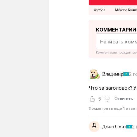
Футбол
Мбаппе Кили
КОММЕНТАРИИ
Комментарии проходят мо
2 г
Владимир
Что за заголовок?.
5
Ответить
Посмотреть еще 1 отве
Д
2 
Джон Смит