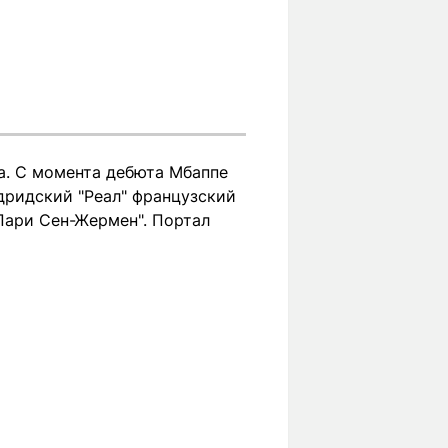
а. С момента дебюта Мбаппе
адридский "Реал" французский
Пари Сен-Жермен". Портал