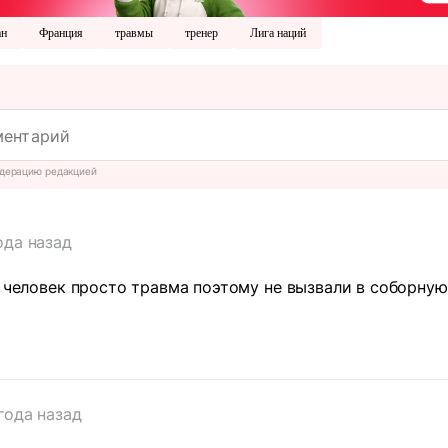
ан
Франция
травмы
тренер
Лига наций
дерацию редакцией
ода назад
У человек просто травма поэтому не вызвали в соборную
т
года назад