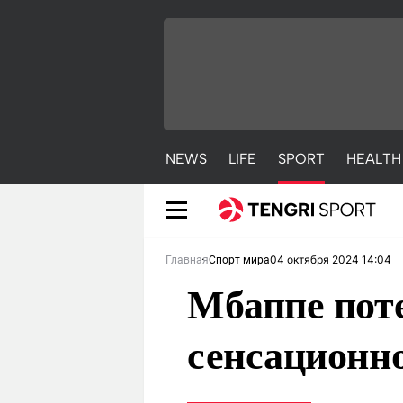
NEWS
LIFE
SPORT
HEALTH
04 октября 2024 14:04
Главная
Спорт мира
Мбаппе поте
сенсационн
NEWS
LIFE
S
Новости
Красиво
С