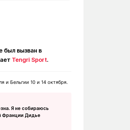
Вокруг света
Образование
Путевые
Учебные
заметки
заведения
Маршруты
ты
Заилийского
Алатау
 был вызван в
дает
Tengri Sport
.
Светлая тема
 и Бельгии 10 и 14 октября.
Мы в социальных сетях
езна. Я не собираюсь
ой Франции Дидье