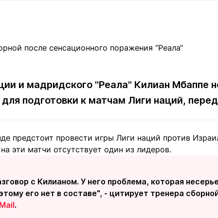
Статьи
округ спорта
Статьи
Полезное
ренды
Блоги
ига
Обзоры
емпионов
Спецпроек
ии и мадридского "Реала" Килиан Мбаппе не
для подготовки к матчам Лиги наций, пере
Контакты редакции
Вакансии
Реклама
Пресс-центр
е предстоит провести игры Лиги наций против Израиля
на эти матчи отсутствует один из лидеров.
клама
+7 (700) 3 888 188
азговор с Килианом. У него проблема, которая несерь
этому его нет в составе", - цитирует тренера сборн
Mail
.