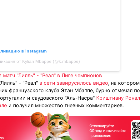
бликацию в Instagram
икация от Kylian Mbappé (@k.mbappe)
матч "Лилль" - "Реал" в Лиге чемпионов
"Лилль" - "Реал"
в сети завирусилось видео
, на которо
ик французского клуба Этан Мбаппе, бурно отмечал по
Португалии и саудовского "Аль-Насра"
Криштиану Ронал
але
и получил множество гневных комментариев.