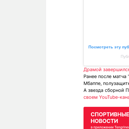
Посмотреть эту пу
Публ
Драмой завершился 
Ранее после матча 
Мбаппе, полузащитн
А звезда сборной 
своем YouTube-кан