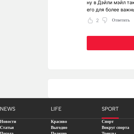
ну в Дэйли мэйл та
его для более важн
2
Ответить
NEWS
LIFE
SPORT
Новости
Красиво
Спорт
Статьи
Выгодно
Вокруг спорта
Погода
Полезно
Тренды