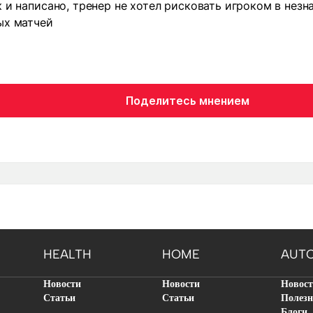
к и написано, тренер не хотел рисковать игроком в нез
ых матчей
Поделитесь мнением
HEALTH
HOME
AUT
Новости
Новости
Новос
Статьи
Статьи
Полезн
Блоги