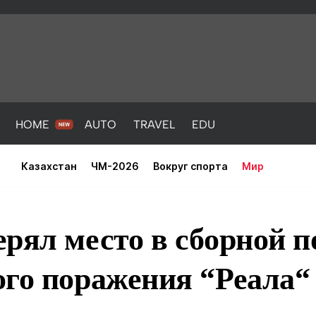
HOME
AUTO
TRAVEL
EDU
Казахстан
ЧМ-2026
Вокруг спорта
Мир
рял место в сборной п
ого поражения “Реала“
PORT
HEALTH
HOME
AUTO
Новости
порт
Новости
Новости