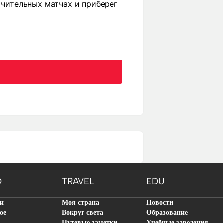
начительных матчах и приберег
O
TRAVEL
EDU
ти
Моя страна
Новости
ое
Вокруг света
Образование
Путевые заметки
Учебные заведения