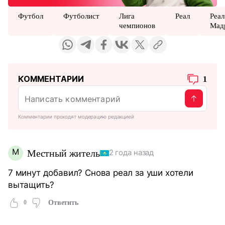
Футбол
Футболист
Лига
Реал
Реал
чемпионов
Мад
КОММЕНТАРИИ
1
Комментарии проходят модерацию редакцией
М
Местный житель
2 года назад
7 минут добавил? Снова реал за уши хотели
вытащить?
0
Ответить