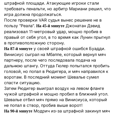
штрафной площади. Атакующие игроки стали
требовать пенальти, но арбитр Мариани решил, что
игра должна продолжаться.
После проверки VAR судья вынес решение не в
пользу "Реала".
Джонатан Дэвид
На 45-й минуте
реализовал 11-метровый удар, мощно пробив в
правый от себя угол, в то время как Лунин прыгнул
в противоположную сторону.
у своей штрафной ошибся Буадди.
На 87-й минуте
Винисиус сыграл на Мбаппе, который вернул мяч
партнеру, после чего последовала подача на
дальнюю штангу. Оттуда Гюлер попытался пробить
головой, но попал в Рюдигера, и мяч направился к
воротам. В последний момент Шевалье сумел
спасти ситуацию.
Затем Рюдигер выиграл воздух на левом фланге
чужой штрафной и мощно пробил в ближний угол.
Шевалье отбил мяч прямо на Винисиуса, который
не попал в створ, пробив выше ворот!
Модрич из-за штрафной закинул мяч
На 90-й минуте