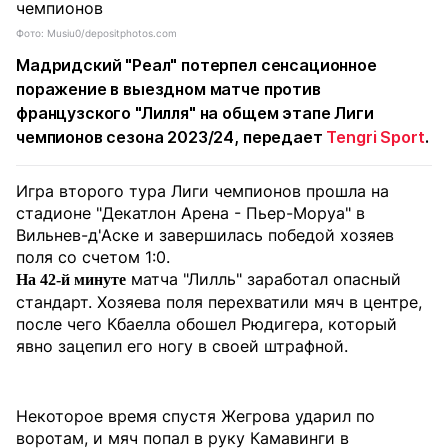
Фото: Musiu0/depositphotos.com
Мадридский "Реал" потерпел сенсационное
поражение в выездном матче против
французского "Лилля" на общем этапе Лиги
чемпионов сезона 2023/24, передает
Tengri Sport
.
Игра второго тура Лиги чемпионов прошла на
стадионе "Декатлон Арена - Пьер-Моруа" в
Вильнев-д'Аске и завершилась победой хозяев
поля со счетом 1:0.
матча "Лилль" заработал опасный
На 42-й минуте
стандарт. Хозяева поля перехватили мяч в центре,
после чего Кбаелла обошел Рюдигера, который
явно зацепил его ногу в своей штрафной.
Некоторое время спустя Жегрова ударил по
воротам, и мяч попал в руку Камавинги в