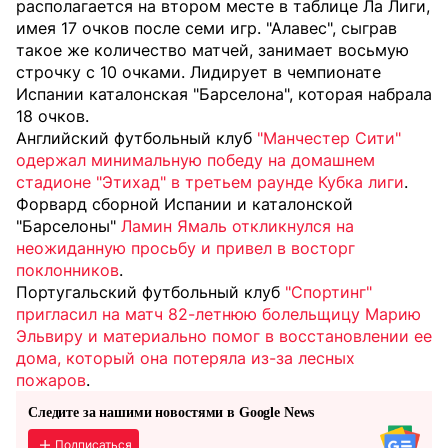
располагается на втором месте в таблице Ла Лиги,
имея 17 очков после семи игр. "Алавес", сыграв
такое же количество матчей, занимает восьмую
строчку с 10 очками. Лидирует в чемпионате
Испании каталонская "Барселона", которая набрала
18 очков.
Английский футбольный клуб
"Манчестер Сити"
одержал минимальную победу на домашнем
стадионе "Этихад" в третьем раунде Кубка лиги
.
Форвард сборной Испании и каталонской
"Барселоны"
Ламин Ямаль откликнулся на
неожиданную просьбу и привел в восторг
поклонников
.
Португальский футбольный клуб
"Спортинг"
пригласил на матч 82-летнюю болельщицу Марию
Эльвиру и материально помог в восстановлении ее
дома, который она потеряла из-за лесных
пожаров
.
Следите за нашими новостями в Google News
Подписаться