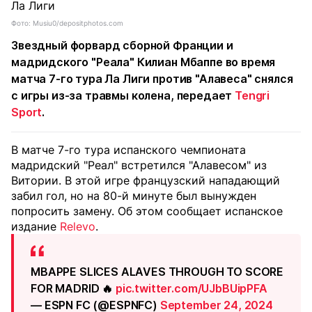
Фото: Musiu0/depositphotos.com
Звездный форвард сборной Франции и
мадридского "Реала" Килиан Мбаппе во время
матча 7-го тура Ла Лиги против "Алавеса" снялся
с игры из-за травмы колена, передает
Tengri
Sport
.
В матче 7-го тура испанского чемпионата
мадридский "Реал" встретился "Алавесом" из
Витории. В этой игре французский нападающий
забил гол, но на 80-й минуте был вынужден
попросить замену. Об этом сообщает испанское
издание
Relevo
.
MBAPPE SLICES ALAVES THROUGH TO SCORE
FOR MADRID 🔥
pic.twitter.com/UJbBUipPFA
— ESPN FC (@ESPNFC)
September 24, 2024