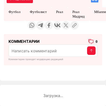
Футбол
Футболист
Реал
Реал
Мбаппе
Мадрид
КОММЕНТАРИИ
0
Комментарии проходят модерацию редакцией
Загрузка...