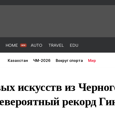
HOME
AUTO
TRAVEL
EDU
Казахстан
ЧМ-2026
Вокруг спорта
Мир
ых искусств из Черно
евероятный рекорд Гин
PORT
HEALTH
HOME
AUTO
Новости
порт
Новости
Новости