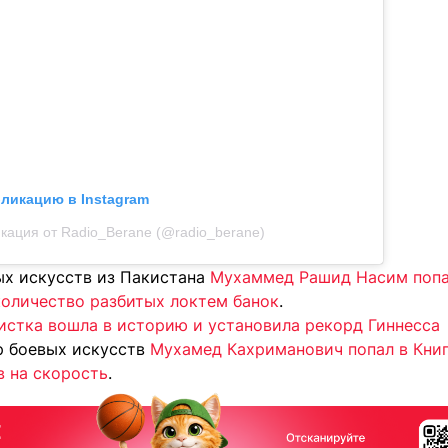
бликацию в Instagram
кация от Radio_Berane (@radio_berane)
ых искусств из Пакистана
Мухаммед Рашид Насим попал
количество разбитых локтем банок
.
истка вошла в историю и установила рекорд Гиннесса
р боевых искусств
Мухамед Кахриманович попал в Книг
в на скорость
.