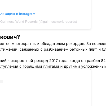
бликацию в Instagram
Guinness World Records (@guinnessworldrecords)
нкович?
яется многократным обладателем рекордов. За последн
тижений, связанных с разбиванием бетонных плит и б
ий - скоростной рекорд 2017 года, когда он разбил 82
ыступления с горящими плитами и другими усложнённы