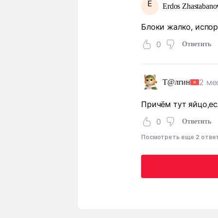
E
Erdos Zhastabano
Блоки жалко, испо
0
Ответить
2 ме
Т@лгин
Причём тут яйцо,ес
0
Ответить
Посмотреть еще 2 отве