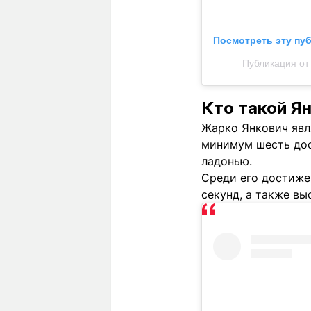
Посмотреть эту пу
Публикация от 
Кто такой Я
Жарко Янкович явл
минимум шесть дос
ладонью.
Среди его достижен
секунд, а также в