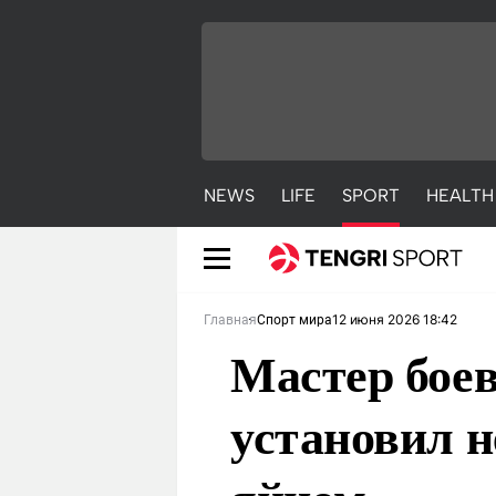
NEWS
LIFE
SPORT
HEALTH
12 июня 2026 18:42
Главная
Спорт мира
Мастер боев
установил н
NEWS
LIFE
S
Новости
Красиво
С