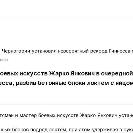
Статьи
округ спорта
Статьи
Полезное
ренды
Блоги
ига
Обзоры
емпионов
Спецпроек
ecords
Контакты редакции
Вакансии
Реклама
Пресс-центр
оевых искусств Жарко Янкович в очередной
сса, разбив бетонные блоки локтем c яйцом
клама
+7 (700) 3 888 188
тсмен и мастер боевых искусств Жарко Янкович уста
нных блоков подряд локтём, при этом удерживая в рук