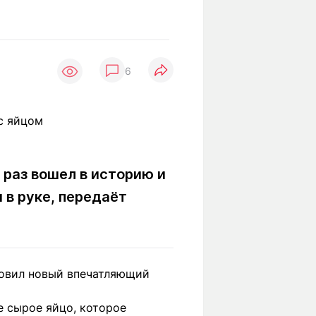
Вокруг света
Образование
Путевые
Учебные
заметки
заведения
Маршруты
6
ты
Заилийского
Алатау
Светлая тема
 раз вошел в историю и
 в руке, передаёт
Мы в социальных сетях
новил новый впечатляющий
е сырое яйцо, которое