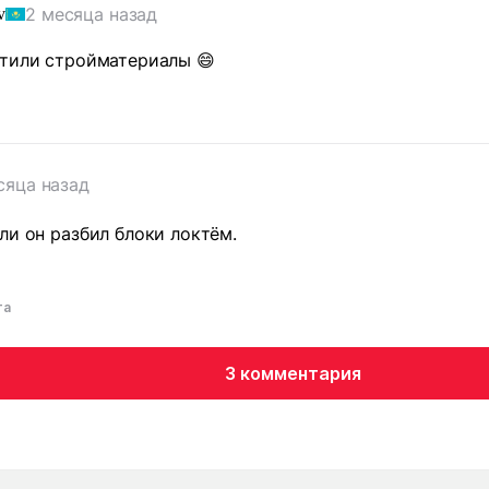
2 месяца назад
v
ртили стройматериалы 😄
сяца назад
ли он разбил блоки локтём.
та
3 комментария