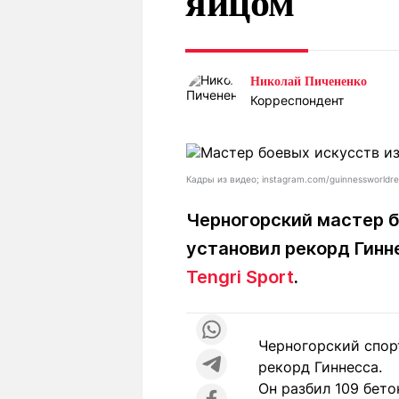
яйцом
Статьи
Выгодно
В
Погода
Полезно
Т
Спецпроекты
Любопытно
Л
Николай Пичененко
ч
Рейтинги
Гороскопы
Корреспондент
Рецепты
Кадры из видео; instagram.com/guinnessworldr
О проекте
Черногорский мастер б
установил рекорд Гинне
Tengri Sport
.
Редакция
Ре
+7 (777) 001 44 99
Черногорский спор
рекорд Гиннесса.
Он разбил 109 бето