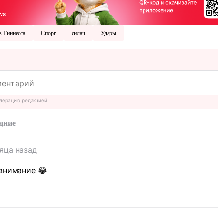
в Гиннесса
Спорт
силач
Удары
дерацию редакцией
дние
яца назад
внимание 😂