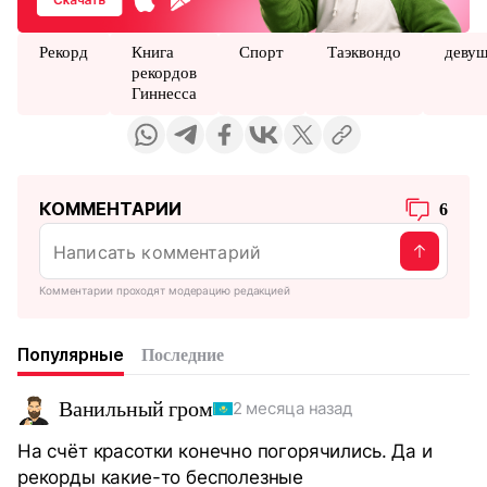
Рекорд
Книга
Спорт
Таэквондо
деву
рекордов
Гиннесса
КОММЕНТАРИИ
6
Комментарии проходят модерацию редакцией
Популярные
Последние
Ванильный гром
2 месяца назад
На счёт красотки конечно погорячились. Да и
рекорды какие-то бесполезные