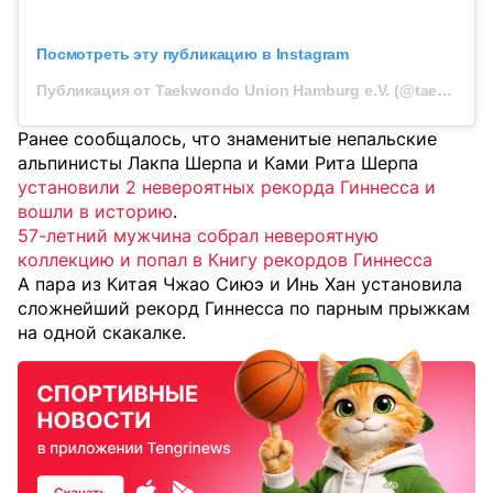
Посмотреть эту публикацию в Instagram
Публикация от Taekwondo Union Hamburg e.V. (@taekwondounionhamburg)
Ранее сообщалось, что знаменитые непальские
альпинисты Лакпа Шерпа и Ками Рита Шерпа
установили 2 невероятных рекорда Гиннесса и
вошли в историю
.
57-летний мужчина собрал невероятную
коллекцию и попал в Книгу рекордов Гиннесса
А пара из Китая Чжао Сиюэ и Инь Хан установила
сложнейший рекорд Гиннесса по парным прыжкам
на одной скакалке.