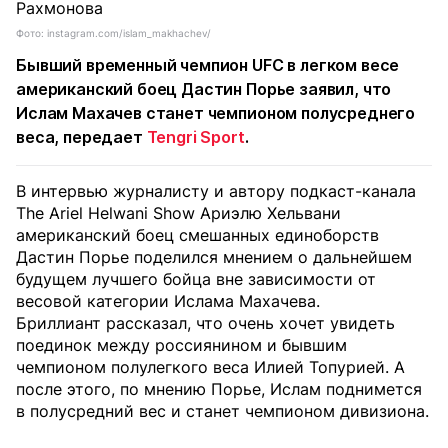
Фото: instagram.com/islam_makhachev/
Бывший временный чемпион UFC в легком весе
американский боец Дастин Порье заявил, что
Ислам Махачев станет чемпионом полусреднего
веса, передает
Tengri Sport
.
В интервью журналисту и автору подкаст-канала
The Ariel Helwani Show Ариэлю Хельвани
американский боец смешанных единоборств
Дастин Порье поделился мнением о дальнейшем
будущем лучшего бойца вне зависимости от
весовой категории Ислама Махачева.
Бриллиант рассказал, что очень хочет увидеть
поединок между россиянином и бывшим
чемпионом полулегкого веса Илией Топурией. А
после этого, по мнению Порье, Ислам поднимется
в полусредний вес и станет чемпионом дивизиона.