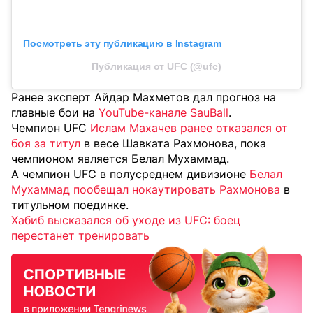
Посмотреть эту публикацию в Instagram
Публикация от UFC (@ufc)
Ранее эксперт Айдар Махметов дал прогноз на
главные бои на
YouTube-канале SauBall
.
Чемпион UFC
Ислам Махачев ранее отказался от
боя за титул
в весе Шавката Рахмонова, пока
чемпионом является Белал Мухаммад.
А чемпион UFC в полусреднем дивизионе
Белал
Мухаммад пообещал нокаутировать Рахмонова
в
титульном поединке.
Хабиб высказался об уходе из UFC: боец
перестанет тренировать