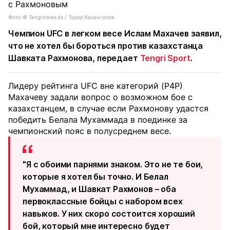
Фото ©️ Tengrinews.kz / Турар Казангапов
Чемпион UFC в легком весе Ислам Махачев заявил,
что не хотел бы бороться против казахстанца
Шавката Рахмонова, передает
Tengri Sport
.
Лидеру рейтинга UFC вне категорий (P4P)
Махачеву задали вопрос о возможном бое с
казахстанцем, в случае если Рахмонову удастся
победить Белала Мухаммада в поединке за
чемпионский пояс в полусреднем весе.
"Я с обоими парнями знаком. Это не те бои,
которые я хотел бы точно. И Белал
Мухаммад, и Шавкат Рахмонов – оба
первоклассные бойцы с набором всех
навыков. У них скоро состоится хороший
бой, который мне интересно будет