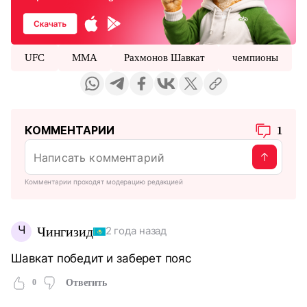
UFC
MMA
Рахмонов Шавкат
чемпионы
КОММЕНТАРИИ
1
Комментарии проходят модерацию редакцией
Ч
Чингизид
2 года назад
Шавкат победит и заберет пояс
0
Ответить