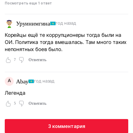
Посмотреть еще 1 ответ
Уруинимгина
год назад
Корейцы ещё те коррупционеры тогда были на
ОИ. Политика тогда вмешалась. Там много таких
непонятных боев было.
7
Ответить
A
Abay
год назад
Легенда
5
Ответить
3 комментария