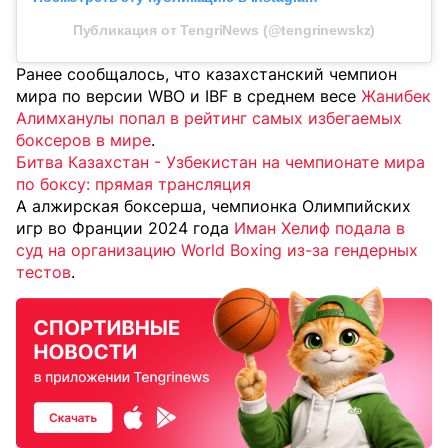
Публикация от TengriNews (@tengrinewskz)
Ранее сообщалось, что казахстанский чемпион
мира по версии WBO и IBF в среднем весе
Жанибек
Алимханулы попал в рейтинг самых избегаемых
боксеров в мире
.
Битва Казахстан - Узбекистан на чемпионате мира
по боксу: прямая трансляция
А алжирская боксерша, чемпионка Олимпийских
игр во Франции 2024 года
Иман Хелиф подала в
суд на организацию World Boxing из-за гендерных
тестов
.