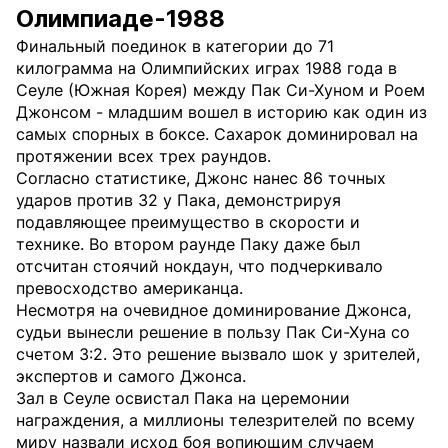
Олимпиаде-1988
Финальный поединок в категории до 71
килограмма на Олимпийских играх 1988 года в
Сеуле (Южная Корея) между Пак Си-Хуном и Роем
Джонсом - младшим вошел в историю как один из
самых спорных в боксе. Сахарок доминировал на
протяжении всех трех раундов.
Согласно статистике, Джонс нанес 86 точных
ударов против 32 у Пака, демонстрируя
подавляющее преимущество в скорости и
технике. Во втором раунде Паку даже был
отсчитан стоячий нокдаун, что подчеркивало
превосходство американца.
Несмотря на очевидное доминирование Джонса,
судьи вынесли решение в пользу Пак Си-Хуна со
счетом 3:2. Это решение вызвало шок у зрителей,
экспертов и самого Джонса.
Зал в Сеуле освистал Пака на церемонии
награждения, а миллионы телезрителей по всему
миру назвали исход боя вопиющим случаем