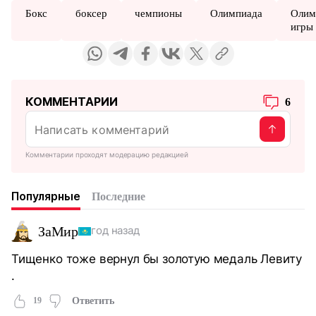
Бокс
боксер
чемпионы
Олимпиада
Олим
игры
КОММЕНТАРИИ
6
Комментарии проходят модерацию редакцией
Популярные
Последние
ЗаМир
год назад
Тищенко тоже вернул бы золотую медаль Левиту
.
19
Ответить