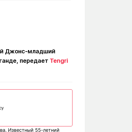
Вокруг света
Образование
Путевые
Учебные
заметки
заведения
Маршруты
ты
Заилийского
Алатау
Рой Джонс-младший
аганде, передает
Tengri
Светлая тема
Мы в социальных сетях
су
ева. Известный 55-летний