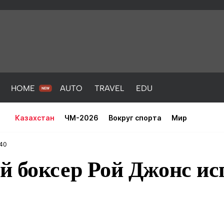
HOME
AUTO
TRAVEL
EDU
Казахстан
ЧМ-2026
Вокруг спорта
Мир
:40
й боксер Рой Джонс ис
PORT
HEALTH
HOME
AUTO
Новости
порт
Новости
Новости