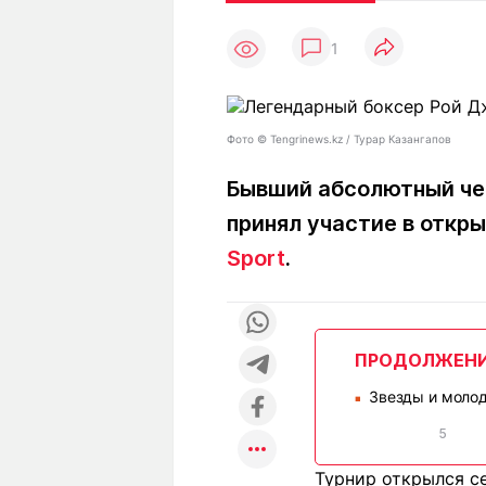
Статьи
Выгодно
В
1
Погода
Полезно
Т
Спецпроекты
Любопытно
Л
ч
Рейтинги
Гороскопы
Фото ©️ Tengrinews.kz / Турар Казангапов
Рецепты
Бывший абсолютный че
принял участие в откр
О проекте
Sport
.
Редакция
Ре
ПРОДОЛЖЕН
+7 (777) 001 44 99
Звезды и молод
■
5
Турнир открылся се