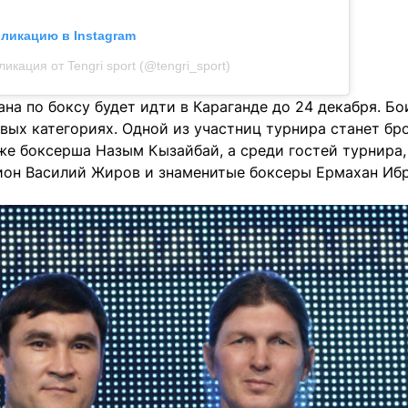
бликацию в Instagram
ликация от Tengri sport (@tengri_sport)
на по боксу будет идти в Караганде до 24 декабря. Бо
вых категориях. Одной из участниц турнира станет бр
е боксерша Назым Кызайбай, а среди гостей турнира,
он Василий Жиров и знаменитые боксеры Ермахан Ибр