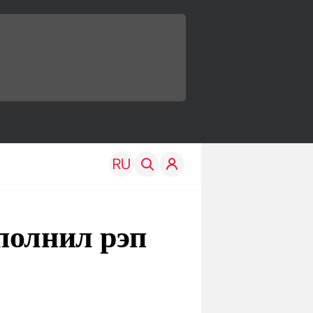
полнил рэп
TRAVEL
EDU
Моя страна
Новости