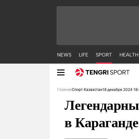
NEWS
LIFE
SPORT
HEALTH
18 декабря 2024 18
Главная
Спорт Казахстан
Легендарны
в Караганде
NEWS
LIFE
S
Новости
Красиво
С