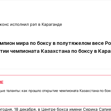
Статьи
округ спорта
Статьи
Полезное
ренды
Блоги
ига
Обзоры
емпионов
Спецпроек
мпион мира по боксу в полутяжелом весе 
ытии чемпионата Казахстана по боксу в Кар
Контакты редакции
Вакансии
Реклама
Пресс-центр
клама
ИЕ
+7 (700) 3 888 188
ые таланты: как прошло открытие чемпионата Казахстана по бок
годня, 18 декабря, в Центре бокса имени Серика Сапи