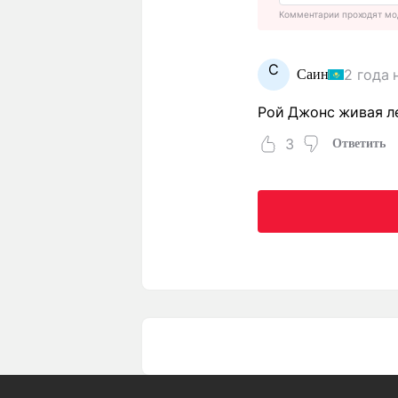
Комментарии проходят мо
С
2 года 
Саин
Рой Джонс живая л
3
Ответить