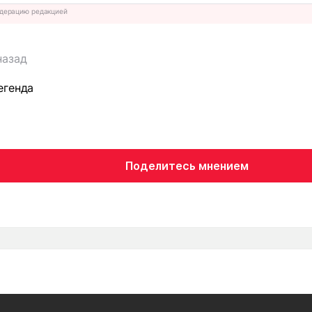
дерацию редакцией
назад
егенда
Поделитесь мнением