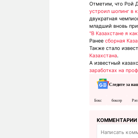
Отметим, что Рой 
устроил шопинг в 
двукратная чемпио
младший вновь при
"В Казахстане я ка
Ранее
сборная Каза
Также стало извест
Казахстана
.
А известный казах
заработках на про
Следите за на
Бокс
боксер
Рэп
КОММЕНТАРИИ