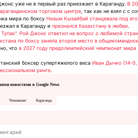
Джонс уже не в первый раз приезжает в Караганду.
В 20
карагандинском торговом центре
, так как не взял с с 
нка мира по боксу
Назым Кызайбай станцевала под его
езжал в Караганду и
признался Казахстану в любви
.
к Тупак". Рой Джонс ответил на вопрос о любимой стра
хстана по боксу заняла второе место в общекомандно
но, что
в 2027 году предолимпийский чемпионат мира 
станский боксер супертяжелого веса
Иван Дычко (14-0,
фессиональном ринге
.
шими новостями в Google News
Чемпионат
Караганда