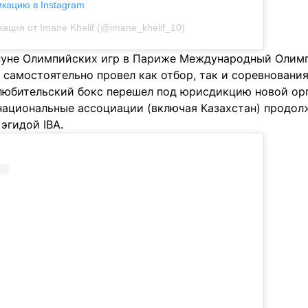
икацию в Instagram
ация от Imane Khelif (@imane_khelif_10)
нуне Олимпийских игр в Париже Международный Олим
 самостоятельно провел как отбор, так и соревнования
юбительский бокс перешел под юрисдикцию новой орга
национальные ассоциации (включая Казахстан) продол
эгидой IBA.