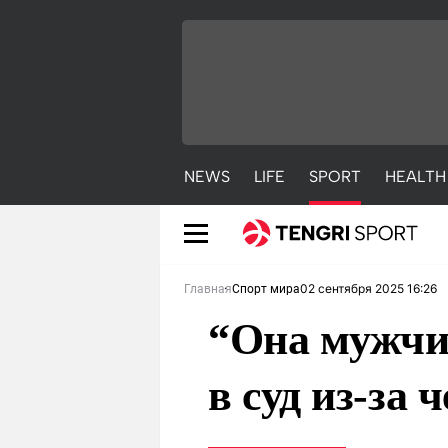
NEWS
LIFE
SPORT
HEALTH
02 сентября 2025 16:26
Главная
Спорт мира
“Она мужчи
в суд из-за
NEWS
LIFE
S
Новости
Красиво
С