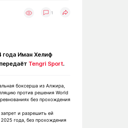
Вокруг света
Образование
1
Путевые
Учебные
заметки
заведения
Маршруты
ты
Заилийского
Алатау
4 года Иман Хелиф
, передаёт
Tengri Sport
.
Светлая тема
альная боксерша из Алжира,
Мы в социальных сетях
лляцию против решения World
оревнованиях без прохождения
 запрет и разрешить ей
я 2025 года, без прохождения