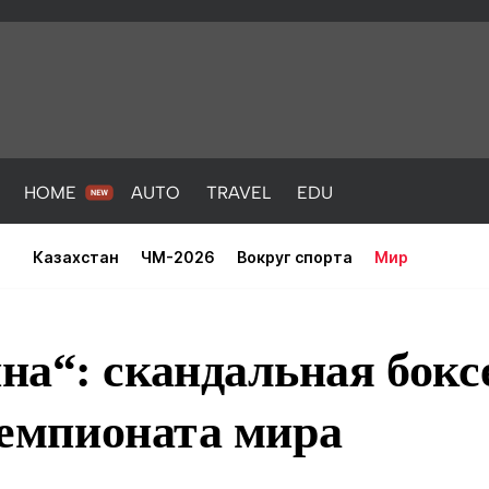
HOME
AUTO
TRAVEL
EDU
Казахстан
ЧМ-2026
Вокруг спорта
Мир
на“: скандальная бокс
 чемпионата мира
PORT
HEALTH
HOME
AUTO
Новости
порт
Новости
Новости