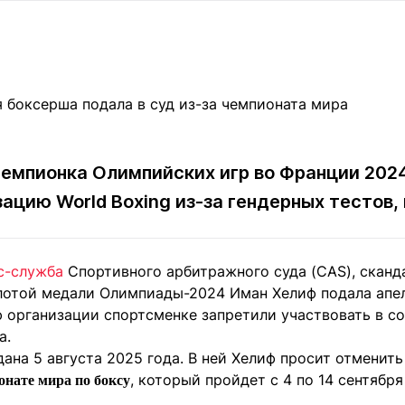
Статьи
округ спорта
Статьи
Полезное
ренды
Блоги
ига
Обзоры
емпионов
Спецпроек
емпионка Олимпийских игр во Франции 202
зацию World Boxing из-за гендерных тестов
Контакты редакции
Вакансии
Реклама
Пресс-центр
с-служба
Спортивного арбитражного суда (CAS), сканд
клама
лотой медали Олимпиады-2024 Иман Хелиф подала апе
+7 (700) 3 888 188
ю организации спортсменке запретили участвовать в с
а.
ана 5 августа 2025 года. В ней Хелиф просит отменить
, который пройдет с 4 по 14 сентябр
онате мира по боксу