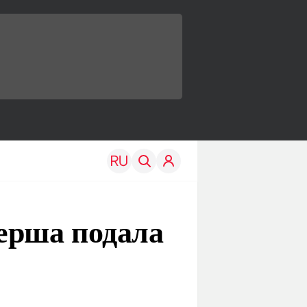
ерша подала
TRAVEL
EDU
Моя страна
Новости