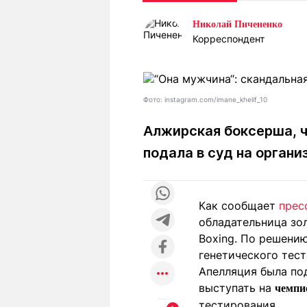
Статьи
Выгодно
В
Николай Пичененко
Погода
Полезно
Т
Корреспондент
Спецпроекты
Любопытно
Л
ч
Рейтинги
Гороскопы
Рецепты
Фото: instagram.com/imane_khelif_10
Алжирская боксерша, ч
подала в суд на органи
О проекте
Как сообщает
прес
Редакция
Ре
обладательница зо
+7 (777) 001 44 99
Boxing. По решени
генетического тест
Апелляция была под
выступать на
чемпи
тестирования.