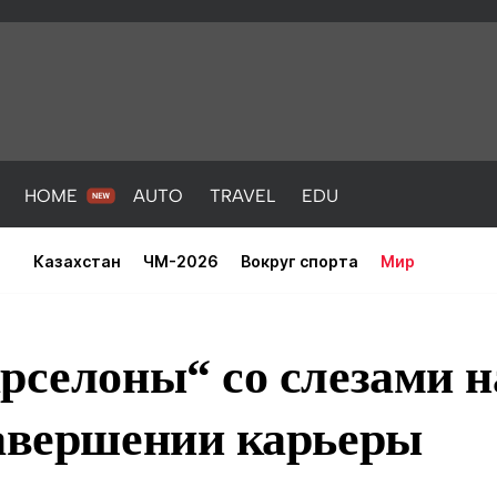
HOME
AUTO
TRAVEL
EDU
Казахстан
ЧМ-2026
Вокруг спорта
Мир
рселоны“ со слезами н
завершении карьеры
PORT
HEALTH
HOME
AUTO
Новости
порт
Новости
Новости