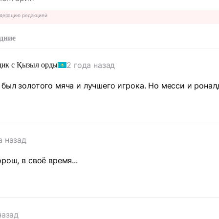
дерацию редакцией
дние
2 года назад
щик с Қызыл орды
 был золотого мяча и лучшего игрока. Но месси и ронал
а назад
рош, в своё время...
назад