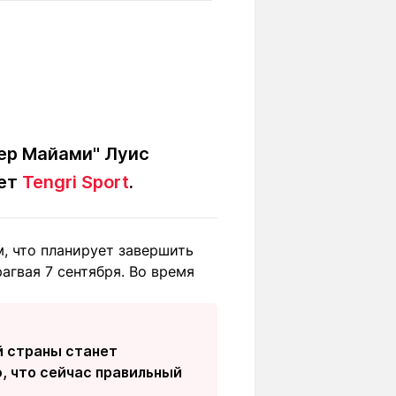
Вокруг света
Образование
Путевые
Учебные
заметки
заведения
Маршруты
ты
Заилийского
Алатау
ер Майами" Луис
ает
Tengri Sport
.
Светлая тема
, что планирует завершить
агвая 7 сентября. Во время
Мы в социальных сетях
й страны станет
ю, что сейчас правильный