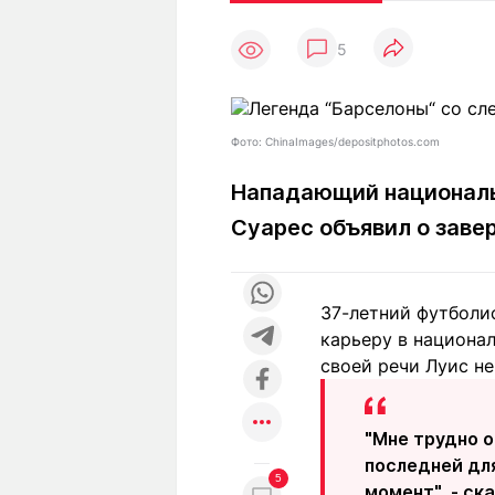
Статьи
Выгодно
В
5
Погода
Полезно
Т
Спецпроекты
Любопытно
Л
ч
Рейтинги
Гороскопы
Фото: ChinaImages/depositphotos.com
Рецепты
Нападающий националь
Суарес объявил о заве
О проекте
37-летний футболис
карьеру в национал
Редакция
Ре
своей речи Луис не
+7 (777) 001 44 99
"Мне трудно 
последней для
5
момент", - ск