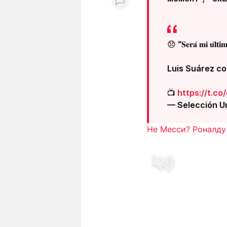
😞 “𝐒𝐞𝐫𝐚́ 𝐦𝐢 𝐮́𝐥𝐭𝐢𝐦
Luis Suárez confi
📺
https://t.c
— Selección 
Не Месси? Роналду