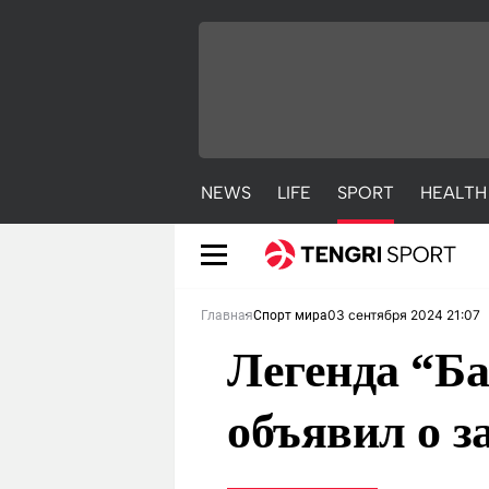
NEWS
LIFE
SPORT
HEALTH
03 сентября 2024 21:07
Главная
Спорт мира
Легенда “Ба
объявил о 
NEWS
LIFE
S
Новости
Красиво
С