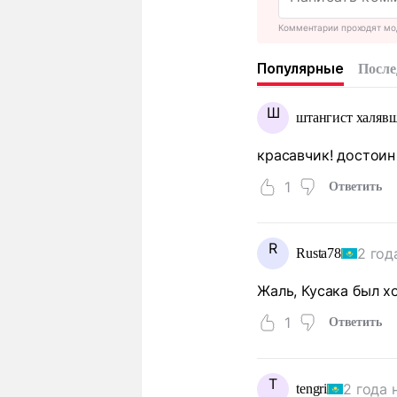
Комментарии проходят мо
Популярные
После
Ш
штангист халяв
красавчик! достоин
1
Ответить
R
2 год
Rusta78
Жаль, Кусака был хо
1
Ответить
T
2 года 
tengri