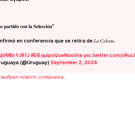
 𝐩𝐚𝐫𝐭𝐢𝐝𝐨 𝐜𝐨𝐧 𝐥𝐚 𝐒𝐞𝐥𝐞𝐜𝐜𝐢𝐨́𝐧”
rmó en conferencia que se retira de 𝐿𝑎 𝐶𝑒𝑙𝑒𝑠𝑡𝑒.
o/qVMBrYJR1J
#ElEquipoQueNosUne
pic.twitter.com/oRu
Uruguaya (@Uruguay)
September 2, 2024
 выбрал нового соперника
.