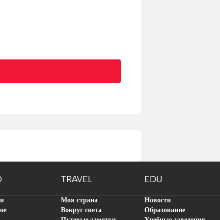
O
TRAVEL
EDU
ти
Моя страна
Новости
ое
Вокруг света
Образование
Путевые заметки
Учебные заведения