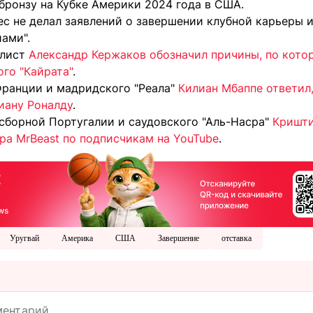
бронзу на Кубке Америки 2024 года в США.
ес не делал заявлений о завершении клубной карьеры 
ами".
алист
Александр Кержаков обозначил причины, по котор
го "Кайрата"
.
ранции и мадридского "Реала"
Килиан Мбаппе ответил
иану Роналду
.
сборной Португалии и саудовского "Аль-Насра"
Кришти
ра MrBeast по подписчикам на YouTube
.
Уругвай
Америка
США
Завершение
отставка