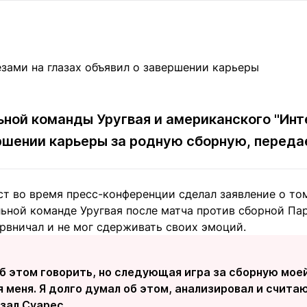
Статьи
округ спорта
Статьи
Полезное
ренды
Блоги
ига
Обзоры
емпионов
Спецпроек
ной команды Уругвая и американского "Инт
ршении карьеры за родную сборную, перед
Контакты редакции
Вакансии
Реклама
Пресс-центр
т во время пресс-конференции сделал заявление о том
ьной команде Уругвая после матча против сборной Пар
клама
рвничал и не мог сдерживать своих эмоций.
+7 (700) 3 888 188
об этом говорить, но следующая игра за сборную мое
 меня. Я долго думал об этом, анализировал и счита
азал Суарес.