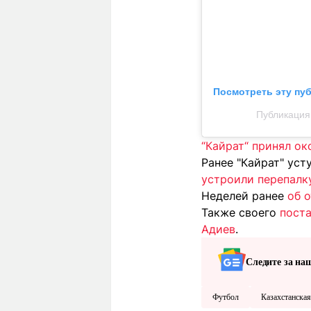
Посмотреть эту пу
Публикация 
“Кайрат“ принял о
Ранее "Кайрат" уст
устроили перепалк
Неделей ранее
об 
Также своего
поста
Адиев
.
Следите за на
Футбол
Казахстанская