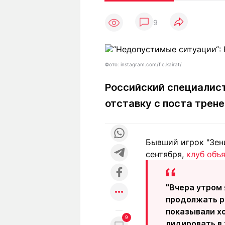
Статьи
Выгодно
В
9
Погода
Полезно
Т
Спецпроекты
Любопытно
Л
ч
Рейтинги
Гороскопы
Фото: instagram.com/f.c.kairat/
Рецепты
Российский специалист
отставку с поста трен
О проекте
Бывший игрок "Зени
сентября,
клуб объ
Редакция
Ре
+7 (777) 001 44 99
"Вчера утром 
продолжать ра
показывали хо
9
лидировать в