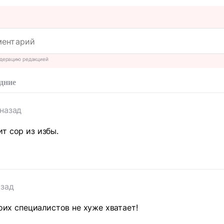
дерацию редакцией
дние
 назад
т сор из избы.
азад
воих специалистов не хуже хватает!