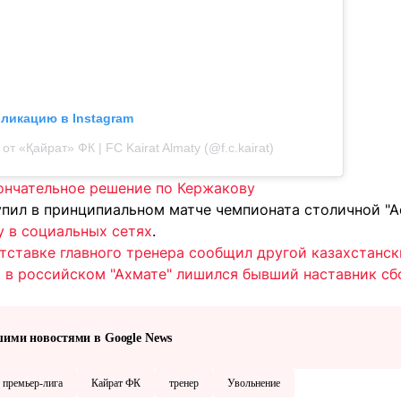
бликацию в Instagram
от «Қайрат» ФК | FC Kairat Almaty (@f.c.kairat)
кончательное решение по Кержакову
упил в принципиальном матче чемпионата столичной "А
у в социальных сетях
.
отставке главного тренера сообщил другой казахстански
 в российском "Ахмате" лишился бывший наставник с
шими новостями в Google News
 премьер-лига
Кайрат ФК
тренер
Увольнение