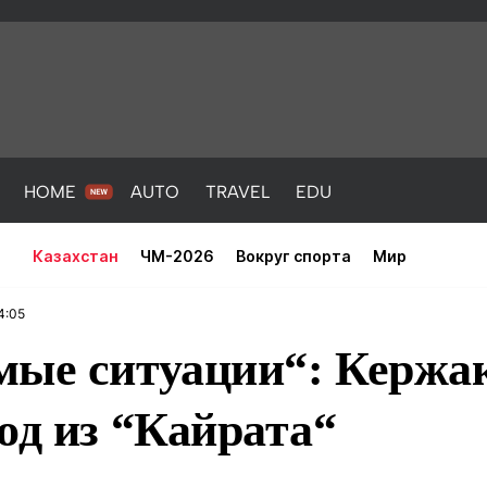
HOME
AUTO
TRAVEL
EDU
Казахстан
ЧМ-2026
Вокруг спорта
Мир
4:05
мые ситуации“: Кержа
од из “Кайрата“
PORT
HEALTH
HOME
AUTO
Новости
порт
Новости
Новости