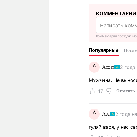
КОММЕНТАРИИ
Комментарии проходят мо
Популярные
После
А
2 года
Асхат
Мужчина. Не выноси
17
Ответить
А
2 года н
Аза
гуляй вася, у нас с