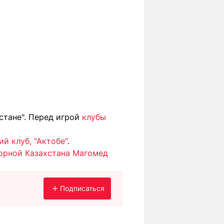
стане". Перед игрой
клубы
й клуб, "Актобе"
.
борной Казахстана Магомед
Подписаться