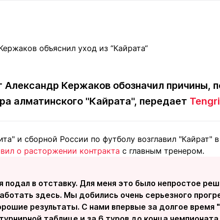
Статьи
округ спорта
Статьи
Полезное
ренды
Блоги
ига
Обзоры
емпионов
Спецпроек
 Александр Кержаков обозначил причины, п
ера алматинского "Кайрата", передает
Tengri
Контакты редакции
Вакансии
Реклама
Пресс-центр
та" и сборной России по футболу возглавил "Кайрат" в 
явил о расторжении контракта
с главным тренером.
клама
+7 (700) 3 888 188
я подал в отставку. Для меня это было непростое реш
ботать здесь. Мы добились очень серьезного прогре
рошие результаты. С нами впервые за долгое время 
 турнирной таблице и за 6 туров до конца чемпионат