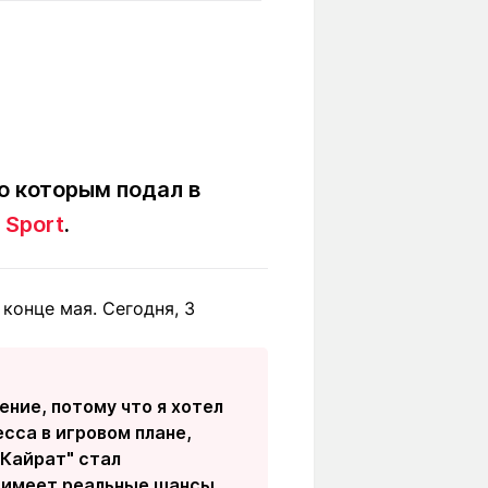
Вокруг света
Образование
Путевые
Учебные
заметки
заведения
Маршруты
ты
Заилийского
Алатау
о которым подал в
 Sport
.
Светлая тема
конце мая. Сегодня, 3
Мы в социальных сетях
ение, потому что я хотел
сса в игровом плане,
"Кайрат" стал
а имеет реальные шансы