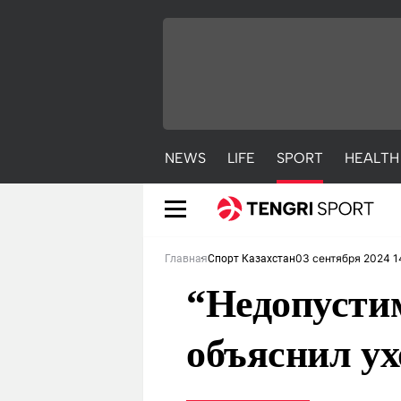
NEWS
LIFE
SPORT
HEALTH
03 сентября 2024 1
Главная
Спорт Казахстан
“Недопусти
объяснил ух
NEWS
LIFE
S
Новости
Красиво
С