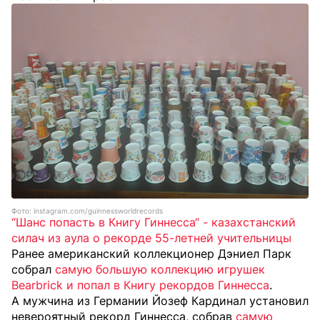
Фото: instagram.com/guinnessworldrecords
“Шанс попасть в Книгу Гиннесса“ - казахстанский
силач из аула о рекорде 55-летней учительницы
Ранее американский коллекционер Дэниел Парк
собрал
самую большую коллекцию игрушек
Bearbrick и попал в Книгу рекордов Гиннесса
.
А мужчина из Германии Йозеф Кардинал установил
невероятный рекорд Гиннесса, собрав
самую