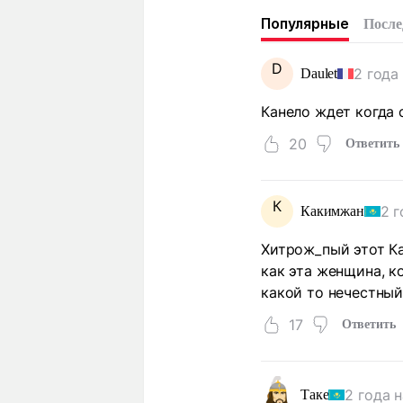
Популярные
После
D
2 года
Daulet
Канело ждет когда 
20
Ответить
К
2 г
Какимжан
Хитрож_пый этот Ка
как эта женщина, к
какой то нечестный
17
Ответить
2 года 
Таке