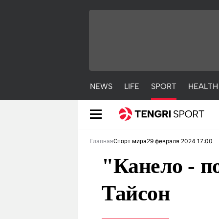
NEWS
LIFE
SPORT
HEALTH
29 февраля 2024 17:00
Главная
Спорт мира
"Канело - п
Тайсон
NEWS
LIFE
S
Новости
Красиво
С