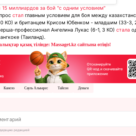
 15 миллиардов за бой "с одним условием"
опрос
стал
главным условием для боя между казахстан
10 КО) и британцем Крисом Юбенком - младшим (33-3, 2
ерша-профессионал Ангелина Лукас (6-1, 3 КО)
стала
од
ангкоке (Таиланд).
лықтар қазақ тілінде: Massaget.kz сайтына өтіңіз!
Канело
Сауль Альварес
Тайсон
Деньги
дерацию редакцией