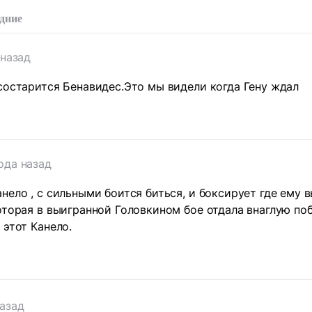
дние
 назад
состарится Бенавидес.Это мы видели когда Гену ждал
ода назад
нело , с сильными боится биться, и боксирует где ему 
оторая в выигранной Головкином бое отдала внаглую по
 этот Канело.
назад