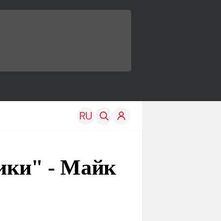
сики" - Майк
TRAVEL
EDU
Моя страна
Новости