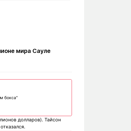
Вокруг света
Образование
Путевые
Учебные
заметки
заведения
Маршруты
ты
Заилийского
Алатау
пионе мира Сауле
Светлая тема
Мы в социальных сетях
ом бокса"
лионов долларов). Тайсон
отказался.