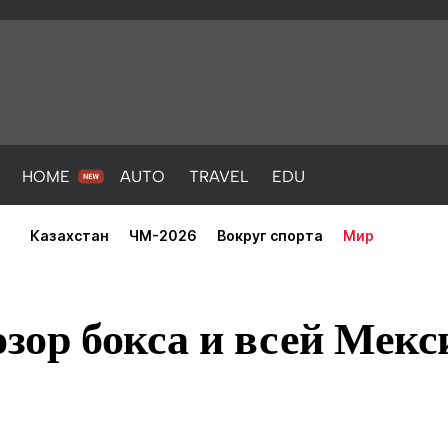
HOME
AUTO
TRAVEL
EDU
Казахстан
ЧМ-2026
Вокруг спорта
Мир
озор бокса и всей Мек
PORT
HEALTH
HOME
AUTO
Новости
порт
Новости
Новости