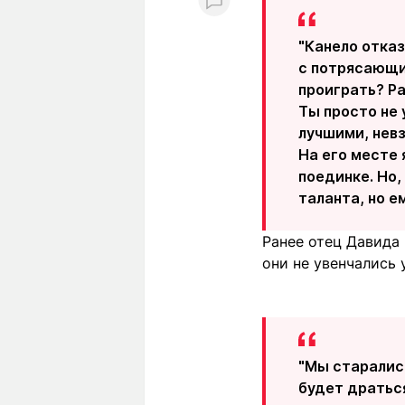
"Канело отказ
с потрясающим
проиграть? Ра
Ты просто не
лучшими, невз
На его месте 
поединке. Но,
таланта, но е
Ранее отец Давида 
они не увенчались 
"Мы старались
будет драться