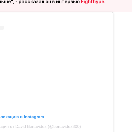
ьше", - рассказал он в интервью
Fighthype.
бликацию в Instagram
ация от David Benavidez (@benavidez300)