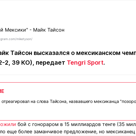
Статьи
округ спорта
Статьи
Полезное
ренды
Блоги
ига
Обзоры
емпионов
Спецпроек
tagram.com/miketyson/
йк Тайсон высказался о мексиканском чем
2-2, 39 КО), передает
Tengri Sport
.
Контакты редакции
Вакансии
Реклама
Пресс-центр
ИЕ
клама
 отреагировал на слова Тайсона, назвавшего мексиканца "позор
+7 (700) 3 888 188
ложили
бой с гонораром в 15 миллиардов тенге (35 мил
ло еще более заманчивое предложение, но мексиканец 