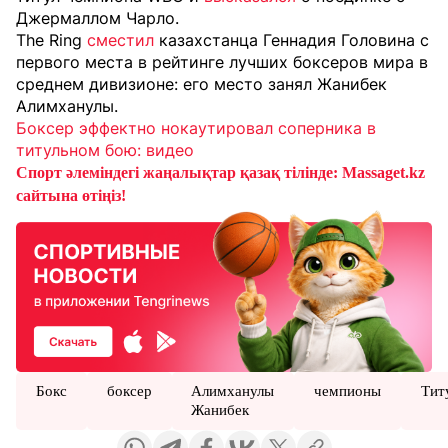
Джермаллом Чарло.
The Ring
сместил
казахстанца Геннадия Головина с
первого места в рейтинге лучших боксеров мира в
среднем дивизионе: его место занял Жанибек
Алимханулы.
Боксер эффектно нокаутировал соперника в
титульном бою: видео
Спорт әлеміндегі жаңалықтар қазақ тілінде: Massaget.kz
сайтына өтіңіз!
Бокс
боксер
Алимханулы
чемпионы
Тит
Жанибек