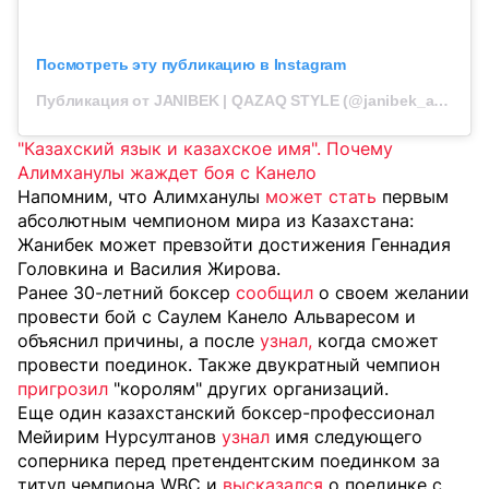
Посмотреть эту публикацию в Instagram
Публикация от JANIBEK | QAZAQ STYLE (@janibek_alimkhanuly)
"Казахский язык и казахское имя". Почему
Алимханулы жаждет боя с Канело
Напомним, что Алимханулы
может стать
первым
абсолютным чемпионом мира из Казахстана:
Жанибек может превзойти достижения Геннадия
Головкина и Василия Жирова.
Ранее 30-летний боксер
сообщил
о своем желании
провести бой с Саулем Канело Альваресом и
объяснил причины, а после
узнал,
когда сможет
провести поединок. Также двукратный чемпион
пригрозил
"королям" других организаций.
Еще один казахстанский боксер-профессионал
Мейирим Нурсултанов
узнал
имя следующего
соперника перед претендентским поединком за
титул чемпиона WBC и
высказался
о поединке с