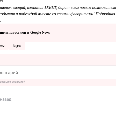
х!
тивных эмоций, компания 1XBET, дарит всем новым пользователя
обытия и побеждай вместе со своими фаворитами! Подробная 
Z
.
шими новостями в Google News
аты
Видео
дерацию редакцией
 назад