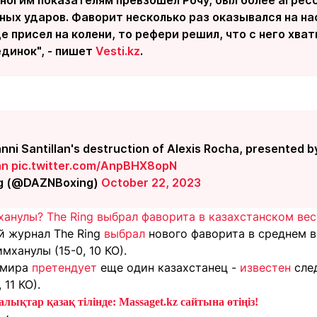
ых ударов. Фаворит несколько раз оказывался на нас
 присел на колени, то рефери решил, что с него хвати
динок", - пишет
Vesti.kz
.
ni Santillan's destruction of Alexis Rocha, presented 
an
pic.twitter.com/AnpBHX8opN
g (@DAZNBoxing)
October 22, 2023
анулы? The Ring выбрал фаворита в казахстанском вес
й журнал The Ring
выбрал
нового фаворита в среднем в
ханулы (15-0, 10 КО).
 мира
претендует
еще один казахстанец -
известен
сле
 11 КО).
лықтар қазақ тілінде: Massaget.kz сайтына өтіңіз!