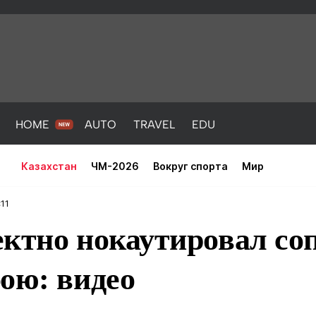
HOME
AUTO
TRAVEL
EDU
Казахстан
ЧМ-2026
Вокруг спорта
Мир
:11
ктно нокаутировал со
ою: видео
PORT
HEALTH
HOME
AUTO
Новости
порт
Новости
Новости