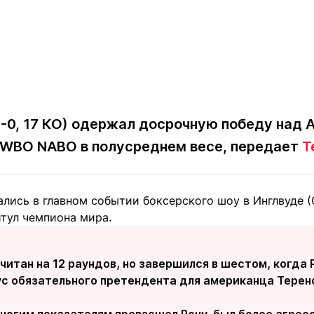
-0, 17 КО) одержал досрочную победу над А
л WBO NABO в полусреднем весе, передает
T
лись в главном событии боксерского шоу в Инглвуде (
итул чемпиона мира.
читан на 12 раундов, но завершился в шестом, когда 
ус обязательного претендента для американца Терен
ногим показателям превзошел Рочу, был более агрес