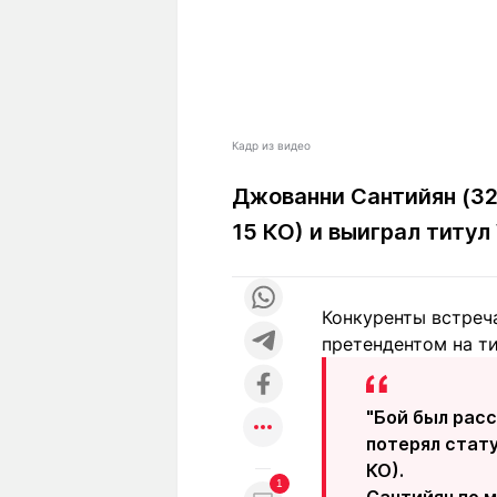
Кадр из видео
Джованни Сантийян (32
15 КО) и выиграл титу
Конкуренты встреча
претендентом на т
"Бой был расс
потерял стат
КО).
1
Сантийян по м