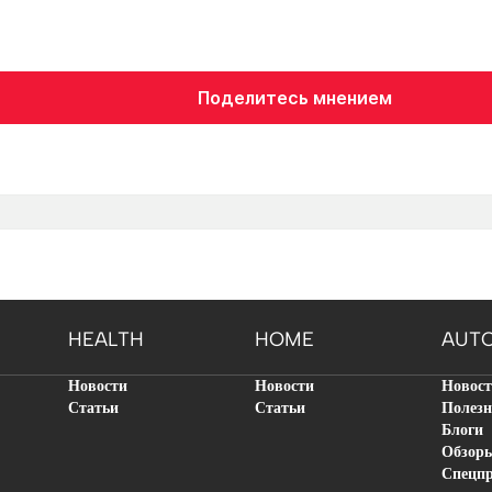
Поделитесь мнением
HEALTH
HOME
AUT
Новости
Новости
Новос
Статьи
Статьи
Полезн
Блоги
Обзор
Спецп