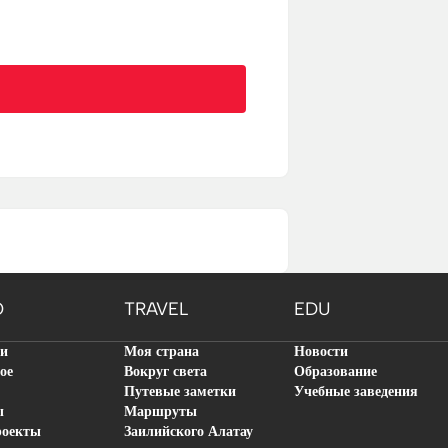
O
TRAVEL
EDU
ти
Моя страна
Новости
ое
Вокруг света
Образование
Путевые заметки
Учебные заведения
ы
Маршруты
роекты
Заилийского Алатау