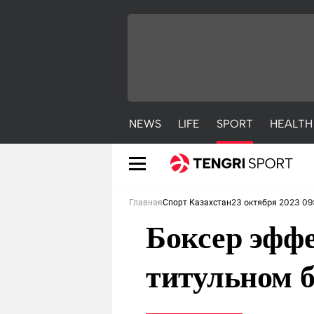
NEWS
LIFE
SPORT
HEALTH
23 октября 2023 09
Главная
Спорт Казахстан
Боксер эффе
титульном б
NEWS
LIFE
S
Новости
Красиво
С