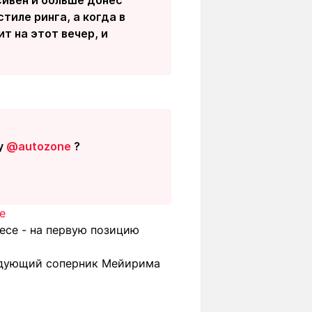
тиле ринга, а когда в
т на этот вечер, и
by
@autozone
?
е
есе - на первую позицию
дующий соперник Мейирима