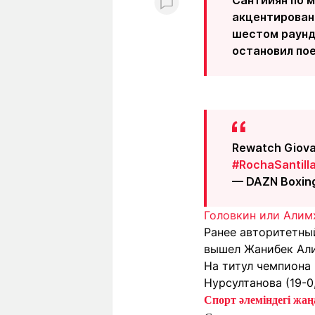
акцентированн
шестом раунде
остановил пое
Rewatch Giovan
#RochaSantill
— DAZN Boxin
Головкин или Алимх
Ранее авторитетны
вышел Жанибек Алим
На титул чемпиона
Нурсултанова (19-0,
Спорт әлеміндегі жаңа