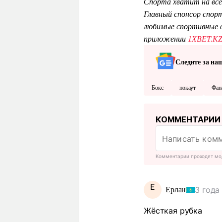
Спорта хватит на все
Главный спонсор спор
любимые спортивные с
приложении
1XBET.K
Следите за на
Бокс
нокаут
Фан
КОММЕНТАРИИ
Комментарии проходят мо
Е
3 года
Ерлан
Жёсткая рубка