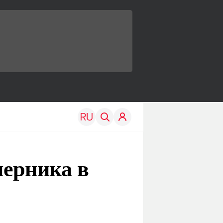
перника в
TRAVEL
EDU
Моя страна
Новости