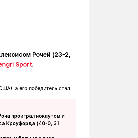
лексисом Рочей (23-2,
engri Sport
.
США), а его победитель стал
Роча проиграл нокаутом и
са Кроуфорда (40-0, 31
сивен и больше донес