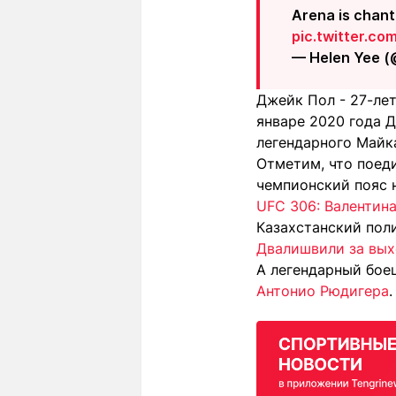
Arena is chanti
pic.twitter.c
— Helen Yee 
Джейк Пол - 27-ле
январе 2020 года 
легендарного Майк
Отметим, что поед
чемпионский пояс 
UFC 306: Валентин
Казахстанский по
Двалишвили за вых
А легендарный бо
Антонио Рюдигера
.