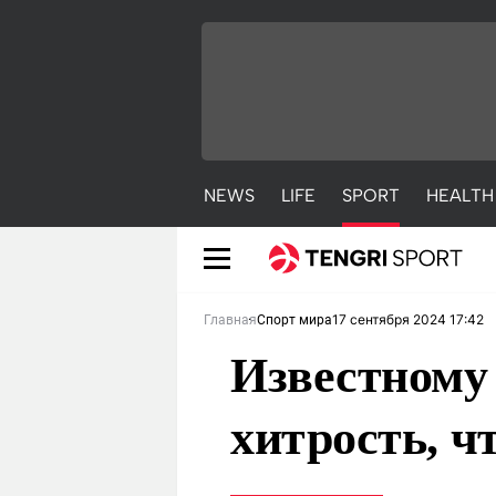
NEWS
LIFE
SPORT
HEALTH
17 сентября 2024 17:42
Главная
Спорт мира
Известному 
хитрость, ч
NEWS
LIFE
S
Новости
Красиво
С