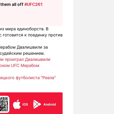
 them all off
#UFC261
из мира единоборств. В
с готовится к поединку против
Мерабом Двалишвили за
судейским решением.
лли проиграл Двалишвили
ионом UFC Мерабом
ецкого футболиста "Реала"