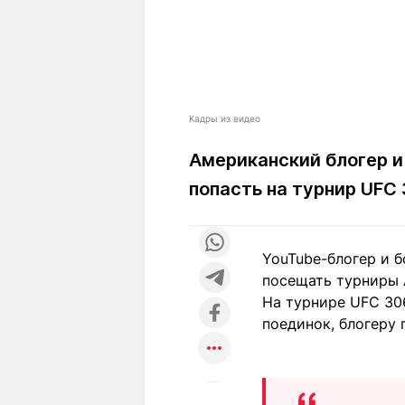
Кадры из видео
Американский блогер и
попасть на турнир UFC
YouTube-блогер и б
посещать турниры 
На турнире UFC 306
поединок, блогеру 