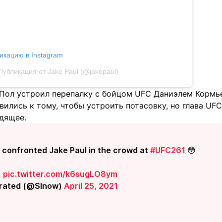
икацию в Instagram
Публикация от Jake Paul (@jakepaul)
 Пол устроил перепалку с бойцом UFC Даниэлем Кормье
вились к тому, чтобы устроить потасовку, но глава UF
дящее.
 confronted Jake Paul in the crowd at
#UFC261
😳
)
pic.twitter.com/k6sugLO8ym
strated (@SInow)
April 25, 2021