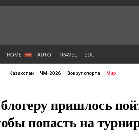
HOME
AUTO
TRAVEL
EDU
Казахстан
ЧМ-2026
Вокруг спорта
Мир
блогеру пришлось пой
тобы попасть на турни
PORT
HEALTH
HOME
AUTO
Новости
порт
Новости
Новости