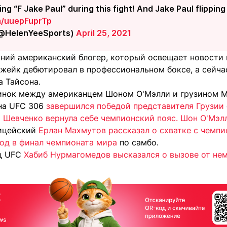
ng “F Jake Paul” during this fight! And Jake Paul flipping
om/uuepFuprTp
(@HelenYeeSports)
April 25, 2021
тний американский блогер, который освещает новости 
Джейк дебютировал в профессиональном боксе, а сейча
а Тайсона.
инок между американцем Шоном О'Мэлли и грузином 
на UFC 306
завершился победой представителя Грузии
а Шевченко вернула себе чемпионский пояс. Шон О'Мэ
лицейский
Ерлан Махмутов рассказал о схватке с чемп
од в финал чемпионата мира
по самбо.
ец UFC
Хабиб Нурмагомедов высказался о вызове от нем