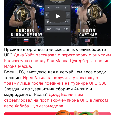
Смотреть видео YouTube
Президент организации смешанных единоборств
UFC
Дана Уайт рассказал о переговорах с римским
Колизеем по поводу боя Марка Цукерберга против
Илона Маска
.
Боец UFC, выступающая в легчайшем весе среди
женщин,
Ирен Альдана получила ужасающую
травму лица после поединка на турнире UFC 306
.
Звездный полузащитник сборной Англии и
мадридского "Реала"
Джуд Беллингем
отреагировал на пост экс-чемпиона UFC в легком
весе Хабиба Нурмагомедова
.