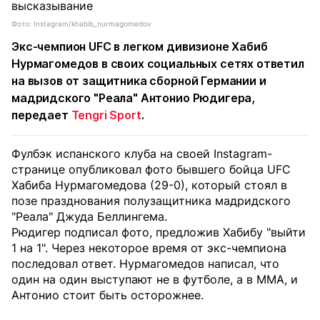
Фото: Instagram/khabib_nurmagomedov
Экс-чемпион UFC в легком дивизионе Хабиб
Нурмагомедов в своих социальных сетях ответил
на вызов от защитника сборной Германии и
мадридского "Реала" Антонио Рюдигера,
передает
Tengri Sport
.
Фулбэк испанского клуба на своей Instagram-
странице опубликовал фото бывшего бойца UFC
Хабиба Нурмагомедова (29-0), который стоял в
позе празднования полузащитника мадридского
"Реала" Джуда Беллингема.
Рюдигер подписал фото, предложив Хабибу "выйти
1 на 1". Через некоторое время от экс-чемпиона
последовал ответ. Нурмагомедов написал, что
один на один выступают не в футболе, а в ММА, и
Антонио стоит быть осторожнее.