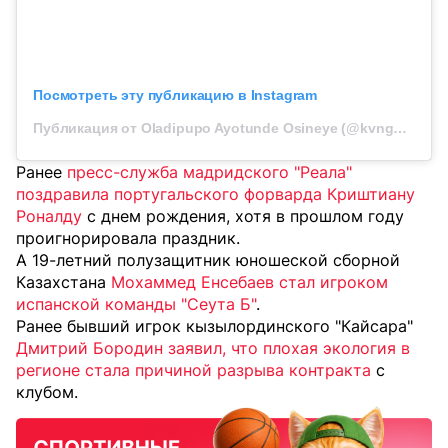
Посмотреть эту публикацию в Instagram
Публикация от Oladipupo Ayotunde Osineye (@kvngolagreat)
Ранее
пресс-служба мадридского "Реала"
поздравила португальского форварда Криштиану
Роналду
с днем рождения, хотя в прошлом году
проигнорировала праздник.
А 19-летний полузащитник юношеской сборной
Казахстана
Мохаммед Енсебаев стал игроком
испанской команды "Сеута Б"
.
Ранее бывший игрок кызылординского "Кайсара"
Дмитрий Бородин заявил, что плохая экология в
регионе стала причиной разрыва контракта
с
клубом.