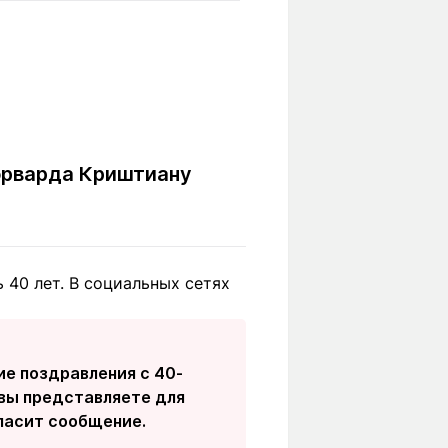
Вокруг света
Образование
Путевые
Учебные
заметки
заведения
Маршруты
ты
Заилийского
Алатау
орварда Криштиану
Светлая тема
40 лет. В социальных сетях
Мы в социальных сетях
е поздравления с 40-
 вы представляете для
ласит сообщение.