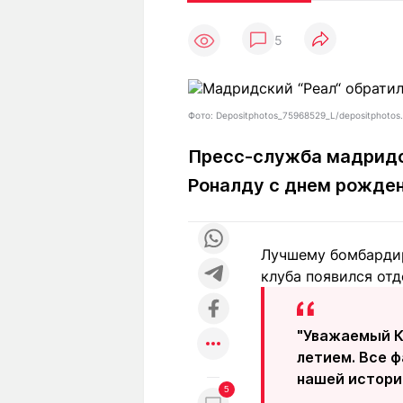
Статьи
Выгодно
В
5
Погода
Полезно
Т
Спецпроекты
Любопытно
Л
ч
Рейтинги
Гороскопы
Фото: Depositphotos_75968529_L/depositphotos
Рецепты
Пресс-служба мадридс
Роналду с днем рожде
О проекте
Лучшему бомбардир
клуба появился от
Редакция
Ре
+7 (777) 001 44 99
"Уважаемый К
летием. Все 
нашей истори
5