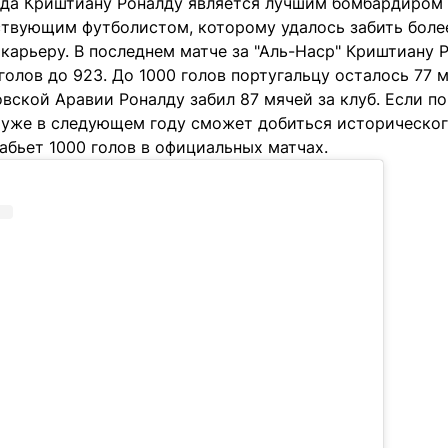
зда Криштиану Роналду является лучшим бомбардиром 
твующим футболистом, которому удалось забить более
карьеру. В последнем матче за "Аль-Наср" Криштиану 
голов до 923. До 1000 голов португальцу осталось 77 м
овской Аравии Роналду забил 87 мячей за клуб. Если п
о уже в следующем году сможет добиться историческо
абьет 1000 голов в официальных матчах.