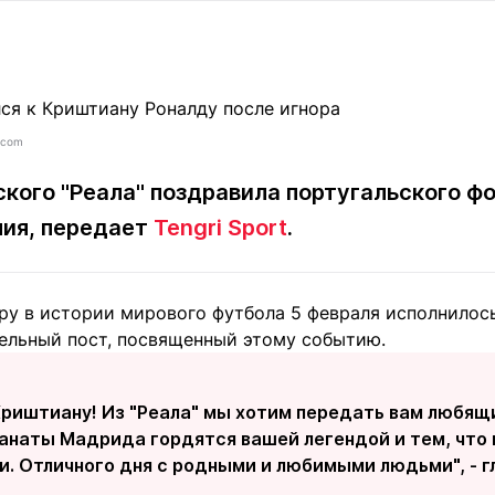
Статьи
округ спорта
Статьи
Полезное
ренды
Блоги
ига
Обзоры
емпионов
Спецпроек
.com
кого "Реала" поздравила португальского ф
ния, передает
Tengri Sport
.
Контакты редакции
Вакансии
Реклама
Пресс-центр
у в истории мирового футбола 5 февраля исполнилось 
дельный пост, посвященный этому событию.
клама
+7 (700) 3 888 188
риштиану! Из "Реала" мы хотим передать вам любящи
фанаты Мадрида гордятся вашей легендой и тем, что
и. Отличного дня с родными и любимыми людьми", - г