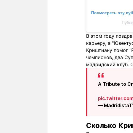
Посмотреть эту пу
Публи
В этом году поздра
карьеру, а "Ювенту
Криштиану помог "Р
чемпионов, два Суп
мадридский клуб. С
A Tribute to C
pic.twitter.c
— MadridistaT
Сколько Кри