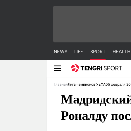
NEWS
LIFE
SPORT
HEALTH
05 февраля 20
Главная
Лига чемпионов УЕФА
Мадридский
Роналду пос
NEWS
LIFE
S
Новости
Красиво
С