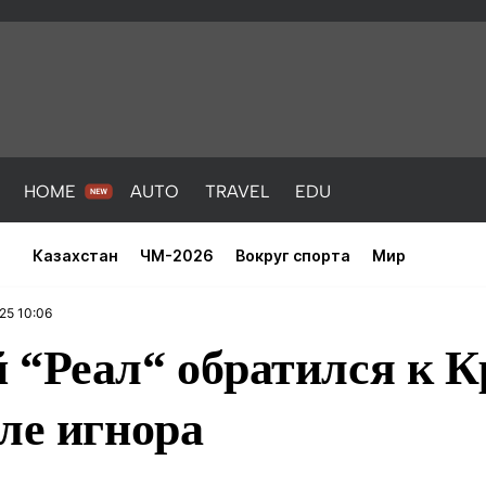
HOME
AUTO
TRAVEL
EDU
Казахстан
ЧМ-2026
Вокруг спорта
Мир
25 10:06
 “Реал“ обратился к 
ле игнора
PORT
HEALTH
HOME
AUTO
Новости
порт
Новости
Новости