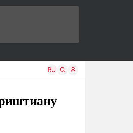
Криштиану
TRAVEL
EDU
Моя страна
Новости