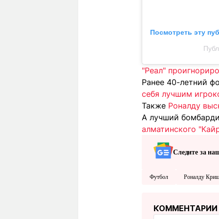
Посмотреть эту пу
"Реал" проигнорир
Ранее 40-летний ф
себя лучшим игрок
Также
Роналду выс
А лучший бомбарди
алматинского "Кайр
Следите за на
Футбол
Роналду Криш
КОММЕНТАРИИ