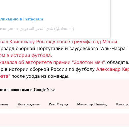
бликацию в Instagram
Публикация от نادي النصر السعودي (@alnassr)
овал Криштиану Роналду после триумфа над Месси
орвард сборной Португалии и саудовского "Аль-Насра"
ом в истории футбола
.
казался об авторитете премии "Золотой мяч"
, обладате
р в истории сборной России по футболу
Александр Ке
ата"
после ухода из команды.
шими новостями в Google News
тиану
День рождения
Реал Мадрид
Манчестер Юнайтед
Ювентус