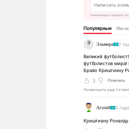
Комментарии проходят мо
Популярные
После
Э
2 го
Эльмира
Великий футболист!
футболистов мира! 
Браво Криштиану Р
3
Ответить
Посмотреть еще 1 отве
2 год
Ағатай
Криштиану Роналду