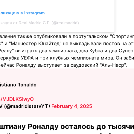
бликацию в Instagram
кация от Real Madrid C.F. (@realmadrid)
вления также опубликовали в португальском "Спортинг
с" и "Манчестер Юнайтед" не выкладывали постов на эт
еалу" выиграть два чемпионата, два Кубка и два Супе
еркубка УЕФА и три клубных чемпионата мира. Он заби
ейчас Роналду выступает за саудовский "Аль-Наср".
ristiano Ronaldo
om/MJDLKSIwyO
V (@madridistatvYT)
February 4, 2025
штиану Роналду осталось до тысячи