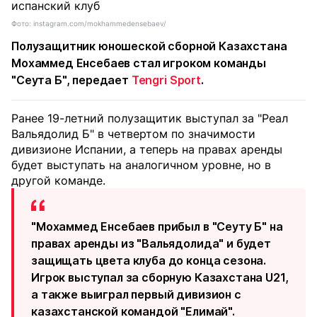
Фото: instagram.com/mokhammedensebaev/
Полузащитник юношеской сборной Казахстана
Мохаммед Енсебаев стал игроком команды
"Сеута Б", передает
Tengri Sport
.
Ранее 19-летний полузащитик выступал за "Реал
Вальядолид Б" в четвертом по значимости
дивизионе Испании, а теперь на правах аренды
будет выступать на аналогичном уровне, но в
другой команде.
"Мохаммед Енсебаев прибыл в "Сеуту Б" на
правах аренды из "Вальядолида" и будет
защищать цвета клуба до конца сезона.
Игрок выступал за сборную Казахстана U21,
а также выиграл первый дивизион с
казахстанской командой "Елимай".