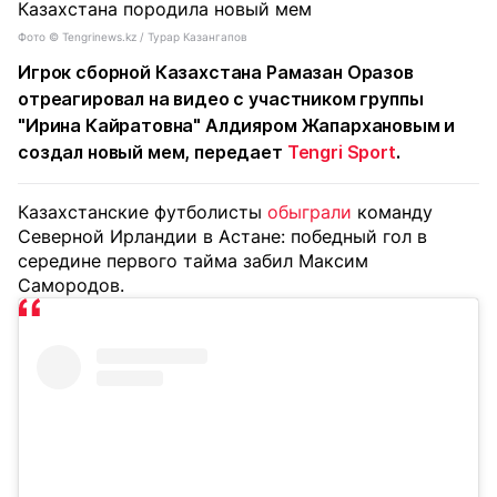
Фото ©️ Tengrinews.kz / Турар Казангапов
Игрок сборной Казахстана Рамазан Оразов
отреагировал на видео с участником группы
"Ирина Кайратовна" Алдияром Жапархановым и
создал новый мем, передает
Tengri Sport
.
Казахстанские футболисты
обыграли
команду
Северной Ирландии в Астане: победный гол в
середине первого тайма забил Максим
Самородов.