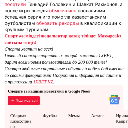
посетили
Геннадий Головкин и Шавкат Рахмонов, а
после игры звезды
обменялись
посланиями.
Успешная серия игр помогла казахстанским
футболистам
обновить рекорды
в квалификации к
крупным турнирам.
Спорт әлеміндегі жаңалықтар қазақ тілінде: Massaget.kz
сайтына өтіңіз!
Спорта хватит на всех!
Главный спонсор спортивных эмоций, компания 1XBET,
дарит всем новым пользователям до 200 000 тенге!
Смотри любимые спортивные события и побеждай вместе
со своими фаворитами! Подробная информация на сайте и
в приложении
1XBET.KZ
.
Следите за нашими новостями в Google News
Подписаться
Сборная
Футбол
Мемы
Астана
Ирин
Казахстана
Кайра
по