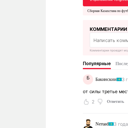
Сборная Казахстана по фут
КОММЕНТАРИИ
Комментарии проходят мо
Популярные
После
Б
3 
Бакинскии
от силы третье мест
2
Ответить
3 года
Neruad