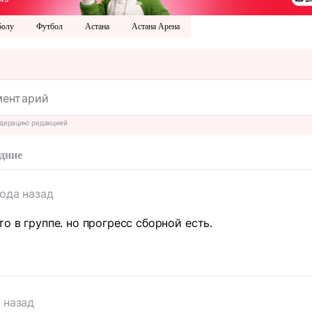
болу
Футбол
Астана
Астана Арена
дерацию редакцией
дние
года назад
о в группе. но прогресс сборной есть.
 назад