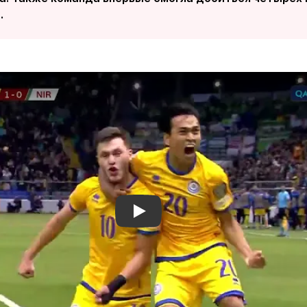
z
.
Смотреть видео YouTube