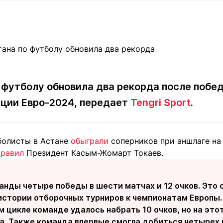
Статьи
округ спорта
Статьи
Полезное
ренды
Блоги
ига
Обзоры
емпионов
Спецпроек
 футболу обновила два рекорда после побе
ации Евро-2024, передает
Tengri Sport
.
Контакты редакции
Вакансии
Реклама
Пресс-центр
болисты в Астане
обыграли
соперников при аншлаге на 
дравил
Президент Касым-Жомарт Токаев.
клама
+7 (700) 3 888 188
анды четыре победы в шести матчах и 12 очков. Это
 истории отборочных турниров к чемпионатам Европы.
цикле команде удалось набрать 10 очков, но на этот
а. Также команда впервые смогла добиться четырех п