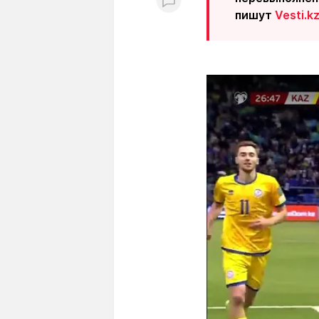
пишут
Vesti.k