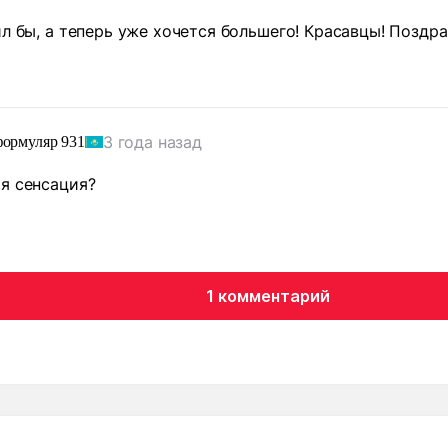
ил бы, а теперь уже хочется большего! Красавцы! Поздр
3 года назад
формуляр 931
я сенсация?
1 комментарий