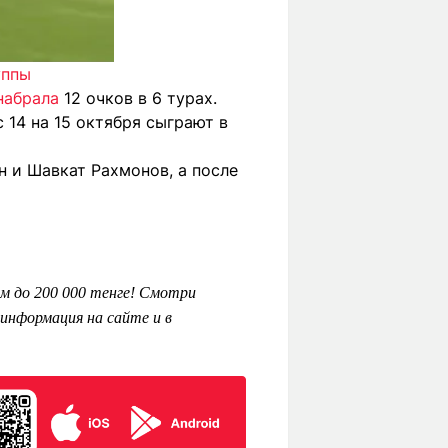
уппы
набрала
12 очков в 6 турах.
 14 на 15 октября сыграют в
 и Шавкат Рахмонов, а после
м до 200 000 тенге! Смотри
информация на сайте и в