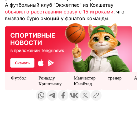
А футбольный клуб "Окжетпес" из Кокшетау
объявил о расставании сразу с 15 игроками
, что
вызвало бурю эмоций у фанатов команды.
Футбол
Роналду
Манчестер
тренер
А
Криштиану
Юнайтед