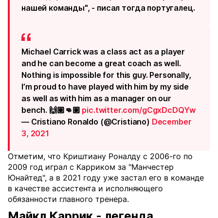
нашей команды", - писал тогда португалец.
Michael Carrick was a class act as a player
and he can become a great coach as well.
Nothing is impossible for this guy. Personally,
I’m proud to have played with him by my side
as well as with him as a manager on our
bench. 🙌🏽👊🏽
pic.twitter.com/gCgxDcDQYw
— Cristiano Ronaldo (@Cristiano)
December
3, 2021
Отметим, что Криштиану Роналду с 2006-го по
2009 год играл с Карриком за "Манчестер
Юнайтед", а в 2021 году уже застал его в команде
в качестве ассистента и исполняющего
обязанности главного тренера.
Майкл Каррик - легенда