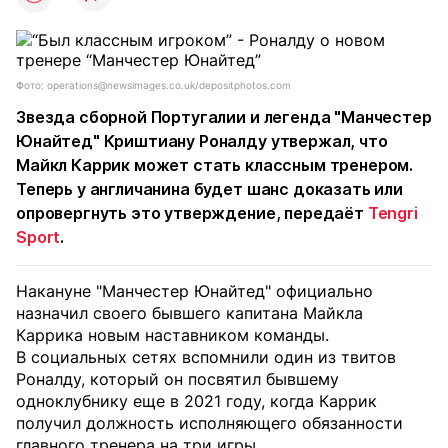
Фото: operations@newsimages.co.uk/depositphotos.com
Звезда сборной Португалии и легенда "Манчестер
Юнайтед" Криштиану Роналду утвержал, что
Майкл Каррик может стать классным тренером.
Теперь у англичанина будет шанс доказать или
опровергнуть это утверждение, передаёт
Tengri
Sport
.
Накануне "Манчестер Юнайтед" официально
назначил своего бывшего капитана Майкла
Каррика новым наставником команды.
В социальных сетях вспомнили один из твитов
Роналду, который он посвятил бывшему
одноклубнику еще в 2021 году, когда Каррик
получил должность исполняющего обязанности
главного тренера на три игры.