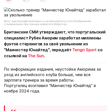
Фото: operations@newsimages.co.uk/depositphotos.com//Изображение
сгенерировано при помощи нейросети Midjourney
Британские СМИ утверждают, что португальский
специалист Рубен Аморим заработал миллионы
фунтов стерлингов за своё увольнение из
"Манчестер Юнайтед", передаёт
Tengri Sport
со
ссылкой на
The Sun
.
По информации издания, неустойка Аморима за
уход из английского клуба больше, чем вся
зарплата тренера за время работы.
Португалец возглавил "Манчестер Юнайтед" в
ноябре 2024 года.