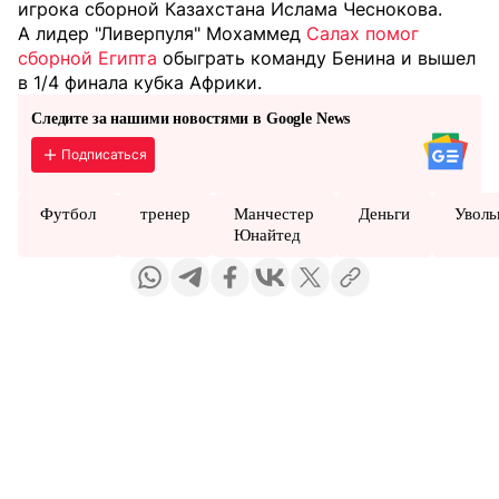
игрока сборной Казахстана Ислама Чеснокова.
А лидер "Ливерпуля" Мохаммед
Салах помог
сборной Египта
обыграть команду Бенина и вышел
в 1/4 финала кубка Африки.
Следите за нашими новостями в Google News
Подписаться
Футбол
тренер
Манчестер
Деньги
Уволь
Юнайтед