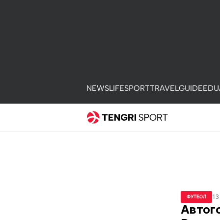
NEWS
LIFE
SPORT
TRAVEL
GUIDE
EDU
13
ФУТБОЛ
Автог