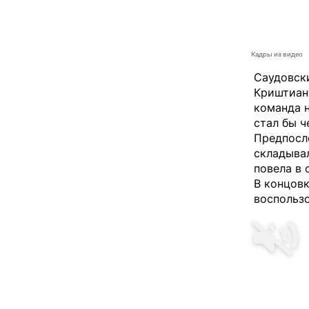
Кадры из видео
Саудовски
Криштиану
команда н
стал бы 
Предпосл
складывал
повела в 
В концовк
воспользо