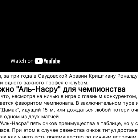
 за три года в Саудовской Аравии Криштиану Роналду
и одного важного трофея с клубом.
жно "Аль-Насру" для чемпионства
что, несмотря на ничью в игре с главным конкурентом,
тается фаворитом чемпионата. В заключительном туре 
"Дамак", идущий 15-м, или дождаться любой потери оч
в одном из двух матчей.
"Аль-Насра" пять очков преимущества в таблице, но у 
пасе. При этом в случае равенства очков титул достане
так как у него есть преимущество по личным встречам.