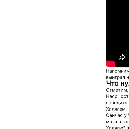
Напомним,
выиграл н
Что ну
Отметим, 
Наср" ос
победить 
Хилялем" 
Сейчас у 
матч в за
Хилялю", 