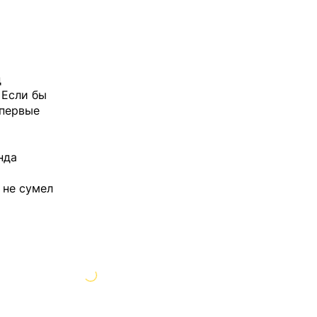
д
 Если бы
впервые
нда
 не сумел