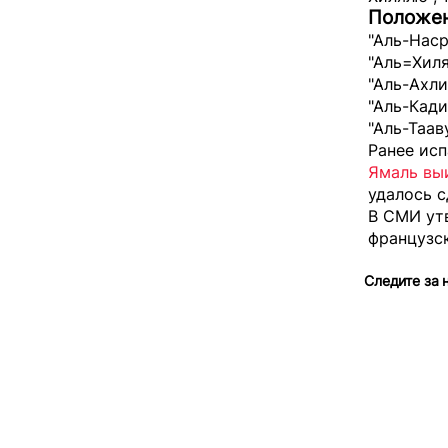
Положен
"Аль-Наср
"Аль=Хиля
"Аль-Ахли
"Аль-Кади
"Аль-Тааву
Ранее исп
Ямаль вы
удалось с
В СМИ ут
французс
Следите за 