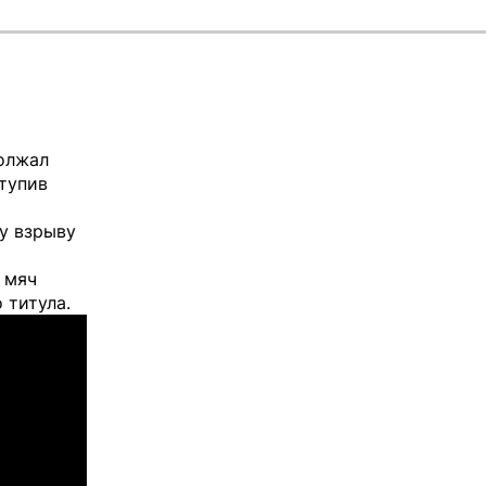
должал
ступив
у взрыву
 мяч
 титула.