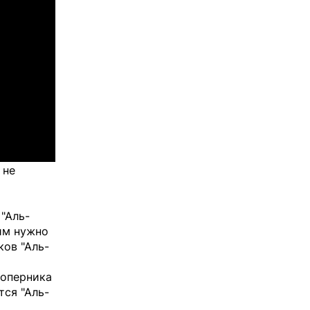
 не
 "Аль-
им нужно
ков "Аль-
соперника
тся "Аль-