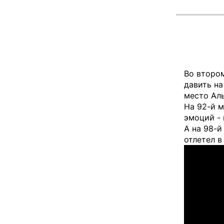
Во втором
давить на
место Аль
На 92-й м
эмоций - 
А на 98-й
отлетел в