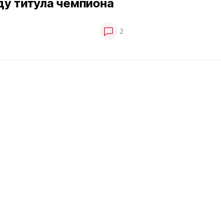
ду титула чемпиона
2